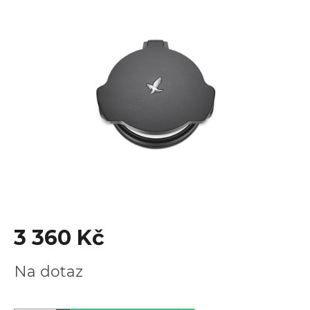
je
4,5
z
5
hvězdiček.
3 360 Kč
Měrná
Na dotaz
cena: