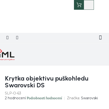
Přejít
Nákupní
na
košík
obsah
Krytka objektivu puškohledu
Swarovski DS
SLP-O-63
Průměrné
Podrobnosti hodnocení
Značka:
Swarovski
2 hodnocení
hodnocení
produktu