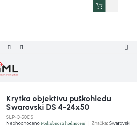
Přejít
Nákupní
na
košík
obsah
Krytka objektivu puškohledu
Swarovski DS 4-24x50
SLP-O-50DS
Průměrné
Podrobnosti hodnocení
Značka:
Swarovski
Neohodnoceno
hodnocení
produktu