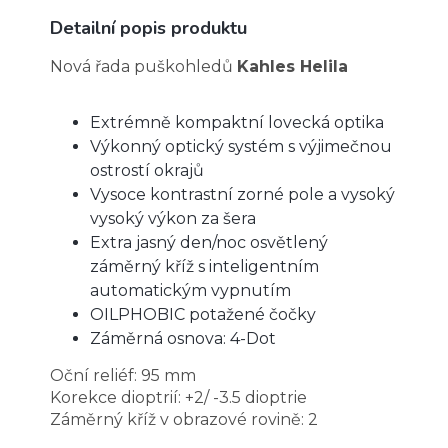
Detailní popis produktu
Nová řada puškohledů
Kahles Helila
Extrémně kompaktní lovecká optika
Výkonný optický systém s výjimečnou
ostrostí okrajů
Vysoce kontrastní zorné pole a vysoký
vysoký výkon za šera
Extra jasný den/noc osvětlený
záměrný kříž s inteligentním
automatickým vypnutím
OILPHOBIC potažené čočky
Záměrná osnova: 4-Dot
Oční reliéf: 95 mm
Korekce dioptrií: +2/ -3.5 dioptrie
Záměrný kříž v obrazové rovině: 2