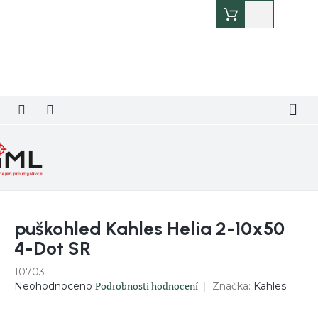
Přejít
Nákupní
na
košík
obsah
puškohled Kahles Helia 2-10x50
4-Dot SR
10703
Průměrné
Podrobnosti hodnocení
Značka:
Kahles
Neohodnoceno
hodnocení
produktu