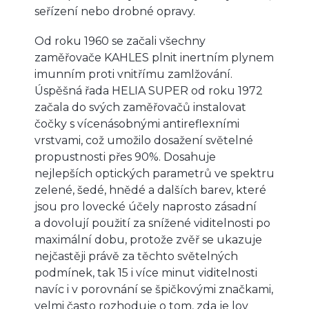
seřízení nebo drobné opravy.
Od roku 1960 se začali všechny
zaměřovače KAHLES plnit inertním plynem
imunním proti vnitřímu zamlžování.
Úspěšná řada HELIA SUPER od roku 1972
začala do svých zaměřovačů instalovat
čočky s vícenásobnými antireflexními
vrstvami, což umožilo dosažení světelné
propustnosti přes 90%. Dosahuje
nejlepších optických parametrů ve spektru
zelené, šedé, hnědé a dalších barev, které
jsou pro lovecké účely naprosto zásadní
a dovolují použití za snížené viditelnosti po
maximální dobu, protože zvěř se ukazuje
nejčastěji právě za těchto světelných
podmínek, tak 15 i více minut viditelnosti
navíc i v porovnání se špičkovými značkami,
velmi často rozhoduje o tom, zda je lov