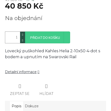
40 850 Kč
Měrná
Na objednání
cena:
PŘIDAT DO KOŠÍKU
Lovecký puškohled Kahles Helia 2-10x50 4-dot s
bodem a upnutím na Swarovski Rail
Detailní informace
ZEPTAT SE
HLÍDAT
Popis
Diskuze