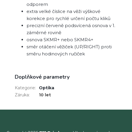
odporem
extra velké číslice na věži výškové
korekce pro rychlé určení počtu kliků
precizní červeně podsvícená osnova v 1.
záměrné rovině
osnova SKMR+ nebo SKMR4+
směr otáčení věžiček (UP/RIGHT) proti
směru hodinových ručiček
Doplňkové parametry
Kategorie
:
Optika
Záruka
:
10 let