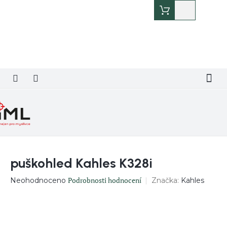
Přejít
Nákupní
na
košík
obsah
puškohled Kahles K328i
Průměrné
Podrobnosti hodnocení
Značka:
Kahles
Neohodnoceno
hodnocení
produktu
je
0,0