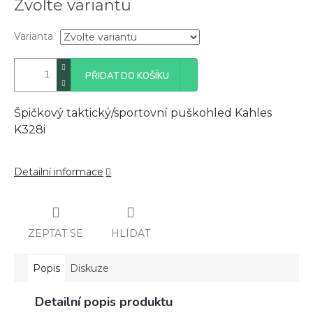
Zvolte variantu
cena:
Varianta
PŘIDAT DO KOŠÍKU
Špičkový taktický/sportovní puškohled Kahles
K328i
Detailní informace
ZEPTAT SE
HLÍDAT
Popis
Diskuze
Detailní popis produktu