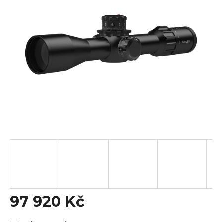
z
5
hvězdiček.
97 920 Kč
Měrná