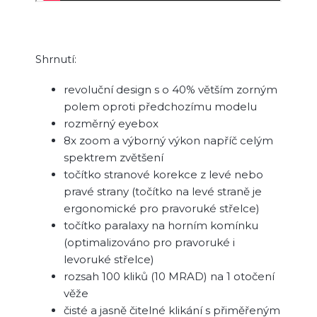
Shrnutí:
revoluční design s o 40% větším zorným
polem oproti předchozímu modelu
rozměrný eyebox
8x zoom a výborný výkon napříč celým
spektrem zvětšení
točítko stranové korekce z levé nebo
pravé strany (točítko na levé straně je
ergonomické pro pravoruké střelce)
točítko paralaxy na horním komínku
(optimalizováno pro pravoruké i
levoruké střelce)
rozsah 100 kliků (10 MRAD) na 1 otočení
věže
čisté a jasně čitelné klikání s přiměřeným