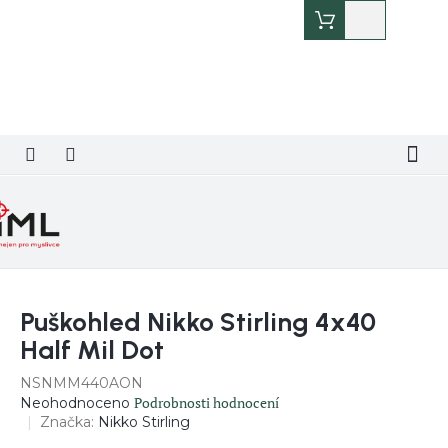
Přejít
Nákupní
na
košík
obsah
Puškohled Nikko Stirling 4x40
Half Mil Dot
NSNMM440AON
Průměrné
Podrobnosti hodnocení
Neohodnoceno
hodnocení
Značka:
Nikko Stirling
produktu