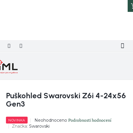
Přejít
na
obsah
Puškohled Swarovski Z6i 4-24x56
Gen3
Průměrné
Podrobnosti hodnocení
Neohodnoceno
NOVINKA
hodnocení
Značka:
Swarovski
produktu