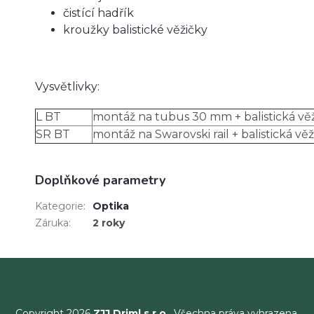
čistící hadřík
kroužky balistické věžičky
Vysvětlivky:
L BT
montáž na tubus 30 mm + balistická vě
SR BT
montáž na Swarovski rail + balistická věž
Doplňkové parametry
Kategorie
:
Optika
Záruka
:
2 roky
Copyright 2026
ZJJ Driml s.r.o.
. Všechna práva vyhrazena.