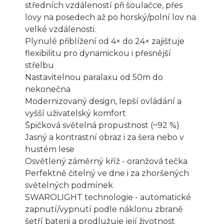
středních vzdáleností při šoulačce, přes
lovy na posedech až po horský/polní lov na
velké vzdálenosti.
Plynulé přiblížení od 4× do 24× zajišťuje
flexibilitu pro dynamickou i přesnější
střelbu
Nastavitelnou paralaxu od 50m do
nekonečna
Modernizovaný design, lepší ovládání a
vyšší uživatelský komfort
Špičková světelná propustnost (~92 %)
Jasný a kontrastní obraz i za šera nebo v
hustém lese
Osvětlený záměrný kříž - oranžová tečka
Perfektně čitelný ve dne i za zhoršených
světelných podmínek
SWAROLIGHT technologie - automatické
zapnutí/vypnutí podle náklonu zbraně
šetří baterii a prodlužuje její životnost