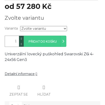
od
57 280 Kč
Měrná
Zvolte variantu
cena:
Varianta
PŘIDAT DO KOŠÍKU
Univerzální lovecký puškohled Swarovski Z6i 4-
24x56 Gen3
Detailní informace
ZEPTAT SE
HLÍDAT