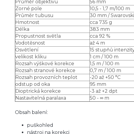
Průměr objektivu
56 mm
Zorné pole
10,5 - 1,7 m/100 m
Průměr tubusu
30 mm / Swarovski 
Hmotnost
cca 735 g
Délka
383 mm
Propustnost světla
cca 92 %
Vodotěsnost
až 4 m
Osvětlení
15 stupňů intenzit
velikost kliku
1 cm / 100 m
Rozsah výškové korekce
1,5 m / 100 m
Rozsah stranové korekce
0,7 m / 100 m
Rozsah provozních teplot
-20 až +50 °C
odstup od oka
95 mm
Dioptrická korekce
-3 až +2 dpt
Nastavitelná paralaxa
50 - ∞ m
Obsah balení:
puškohled
nástroj na korekci