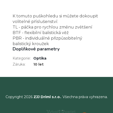
K tomuto puškohledu si můžete dokoupit
volitelné příslušenství:
TL - páčka pro rychlou změnu zvětšení
BTF - flexibilní balistická věž
PBR - individuálně přizpůsobitelný
balistický kroužek
Doplňkové parametry
Kategorie
:
Optika
Záruka
:
10 let
Copyright 2026
ZJJ Driml s.r.o.
. Všechna práva vyhrazena.
Vytvořil Shoptet