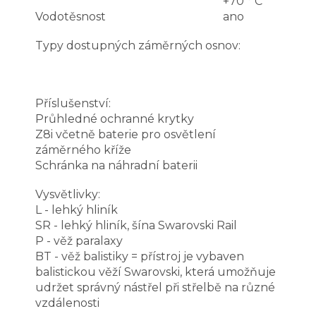
+70 ° C
Vodotěsnost
ano
Typy dostupných záměrných osnov:
Příslušenství:
Průhledné ochranné krytky
Z8i včetně baterie pro osvětlení
záměrného kříže
Schránka na náhradní baterii
Vysvětlivky:
L - lehký hliník
SR - lehký hliník, šína Swarovski Rail
P - věž paralaxy
BT - věž balistiky = přístroj je vybaven
balistickou věží Swarovski, která umožňuje
udržet správný nástřel při střelbě na různé
vzdálenosti