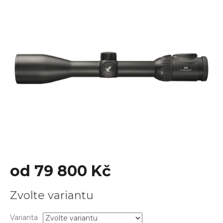
je
0,0
z
5
hvězdiček.
od
79 800 Kč
Měrná
Zvolte variantu
cena:
Varianta