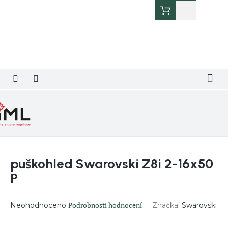
Přejít
Nákupní
na
košík
obsah
puškohled Swarovski Z8i 2-16x50
P
Průměrné
Podrobnosti hodnocení
Značka:
Swarovski
Neohodnoceno
hodnocení
produktu