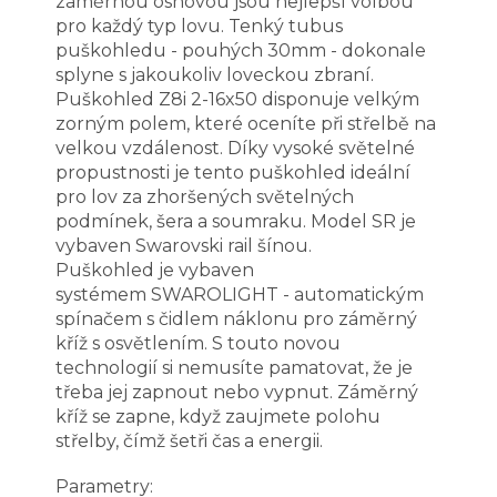
záměrnou osnovou jsou nejlepší volbou
pro každý typ lovu. Tenký tubus
puškohledu - pouhých 30mm - dokonale
splyne s jakoukoliv loveckou zbraní.
Puškohled Z8i 2-16x50 disponuje velkým
zorným polem, které oceníte při střelbě na
velkou vzdálenost. Díky vysoké světelné
propustnosti je tento puškohled ideální
pro lov za zhoršených světelných
podmínek, šera a soumraku. Model SR je
vybaven Swarovski rail šínou.
Puškohled je vybaven
systémem SWAROLIGHT - automatickým
spínačem s čidlem náklonu pro záměrný
kříž s osvětlením. S touto novou
technologií si nemusíte pamatovat, že je
třeba jej zapnout nebo vypnut. Záměrný
kříž se zapne, když zaujmete polohu
střelby, čímž šetři čas a energii.
Parametry: