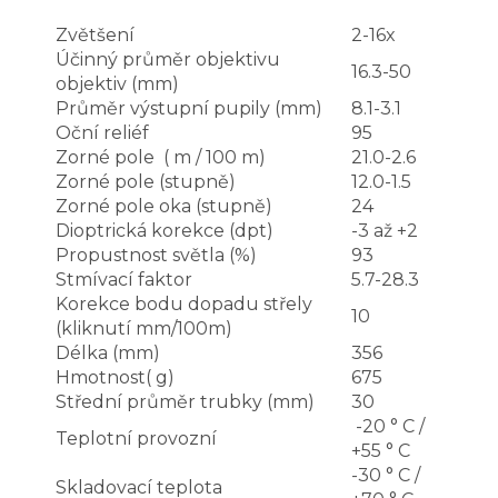
Zvětšení
2-16x
Účinný průměr objektivu
16.3-50
objektiv (mm)
Průměr výstupní pupily (mm)
8.1-3.1
Oční reliéf
95
Zorné pole ( m / 100 m)
21.0-2.6
Zorné pole (stupně)
12.0-1.5
Zorné pole oka (stupně)
24
Dioptrická korekce (dpt)
-3 až +2
Propustnost světla (%)
93
Stmívací faktor
5.7-28.3
Korekce bodu dopadu střely
10
(kliknutí mm/100m)
Délka (mm)
356
Hmotnost( g)
675
Střední průměr trubky (mm)
30
-20 ° C /
Teplotní provozní
+55 ° C
-30 ° C /
Skladovací teplota