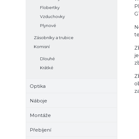
P
Flobertky
G
Vzduchovky
Plynové
N
t
Zásobníky a trubice
Komisní
Z
j
Dlouhé
z
Krátké
Z
o
Optika
z
Náboje
Montáže
Přebíjení