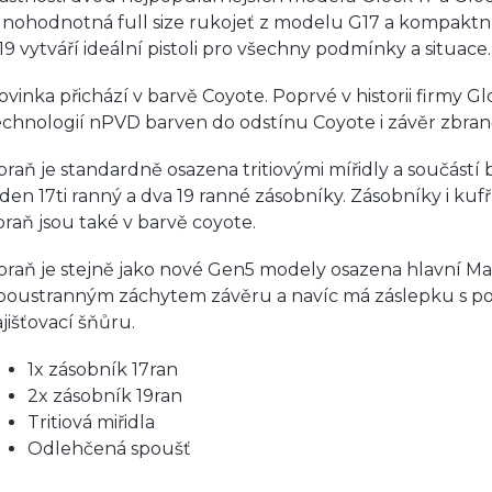
lnohodnotná full size rukojeť z modelu G17 a kompaktní
19 vytváří ideální pistoli pro všechny podmínky a situace.
ovinka přichází v barvě Coyote. Poprvé v historii firmy Gl
echnologií nPVD barven do odstínu Coyote i závěr zbran
braň je standardně osazena tritiovými mířidly a součástí b
eden 17ti ranný a dva 19 ranné zásobníky. Zásobníky i kufř
braň jsou také v barvě coyote.
braň je stejně jako nové Gen5 modely osazena hlavní M
boustranným záchytem závěru a navíc má záslepku s 
ajišťovací šňůru.
1x zásobník 17ran
2x zásobník 19ran
Tritiová miřidla
Odlehčená spoušť