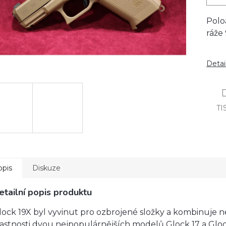
Polo
ráže
Detai
TI
opis
Diskuze
etailní popis produktu
lock 19X byl vyvinut pro ozbrojené složky a kombinuje n
lastnosti dvou nejpopulárnějších modelů Glock 17 a Gloc