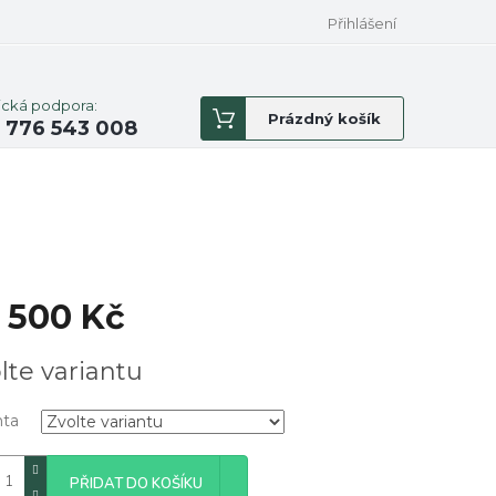
Přihlášení
ická podpora:
Nákupní
Prázdný košík
 776 543 008
košík
 500 Kč
á
lte variantu
nta
PŘIDAT DO KOŠÍKU