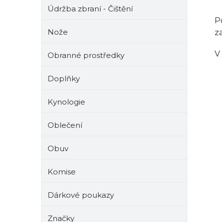
Údržba zbraní - Čištění
P
Nože
z
V
Obranné prostředky
Doplňky
Kynologie
Oblečení
Obuv
Komise
Dárkové poukazy
Značky