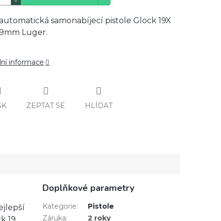
automatická samonabíjecí pistole Glock 19X
 9mm Luger.
lní informace
SK
ZEPTAT SE
HLÍDAT
Doplňkové parametry
Kategorie
:
Pistole
ejlepší
Záruka
:
2 roky
k 19.