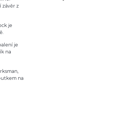
 závěr z
ock je
ě.
alení je
ík na
arksman,
poutkem na