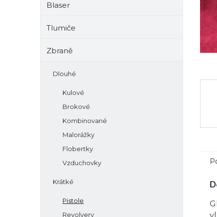
Blaser
e
l
Tlumiče
Zbraně
Dlouhé
Kulové
Brokové
Kombinované
Malorážky
Flobertky
P
Vzduchovky
Krátké
D
Pistole
G
Revolvery
v