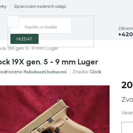
nky
Zpracování osobních údajů
Prodávané značky
Zákazn
+420
HLEDAT
ock 19X gen. 5 - 9 mm Luger
ock 19X gen. 5 - 9 mm Luger
ěrné
Podrobnosti hodnocení
Značka:
Glock
hodnoceno
ocení
20
uktu
Měrn
Zvo
cena:
diček.
Varia