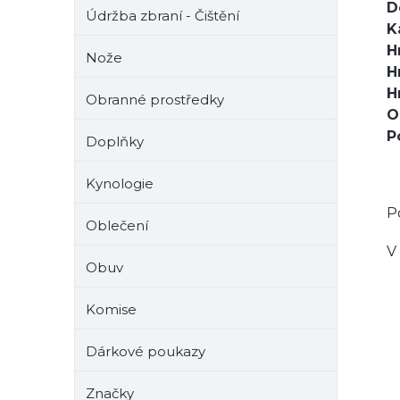
D
Údržba zbraní - Čištění
K
H
Nože
H
H
Obranné prostředky
O
P
Doplňky
Kynologie
P
Oblečení
V
Obuv
Komise
Dárkové poukazy
Značky