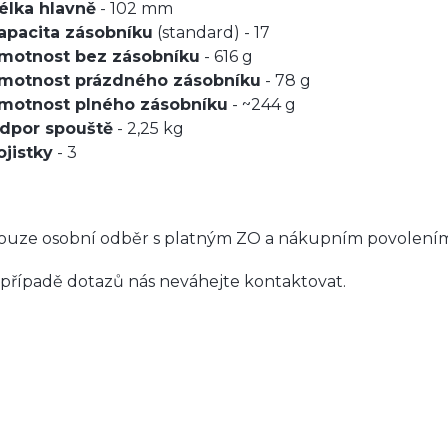
élka hlavně
- 102 mm
apacita zásobníku
(standard) - 17
motnost bez zásobníku
- 616 g
motnost prázdného zásobníku
- 78 g
motnost plného zásobníku
- ~244 g
dpor spouště
- 2,25 kg
ojistky
- 3
ouze osobní odběr s platným ZO a nákupním povolením,
 případě dotazů nás neváhejte kontaktovat.