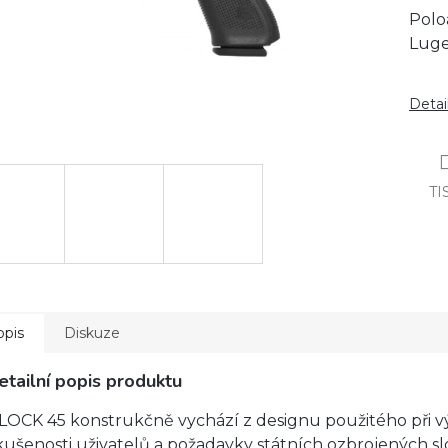
Polo
Lug
Detai
TI
opis
Diskuze
etailní popis produktu
LOCK 45 konstrukčně vychází z designu použitého při vý
kušenosti uživatelů a požadavky státních ozbrojených sl