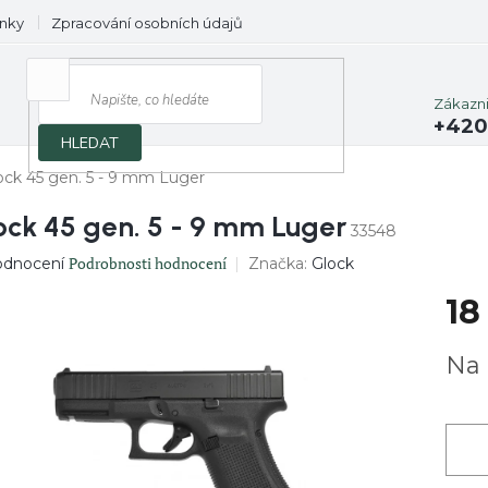
nky
Zpracování osobních údajů
Prodávané značky
Zákazn
+420
HLEDAT
ock 45 gen. 5 - 9 mm Luger
ock 45 gen. 5 - 9 mm Luger
33548
ěrné
Podrobnosti hodnocení
Značka:
Glock
odnocení
ocení
18
uktu
Měrn
Na 
cena:
diček.