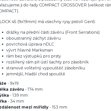
ařazujeme ji do řady COMPACT CROSSOVER (velikost rá
OMPACT).
LOCK 45 (9x19mm) má všechny rysy pistolí Gen5:
drážky na přední části závěru (Front Serrations)
oboustranný záchyt závěru
povrchová úprava nDLC
vývrt hlavně Marksman
rám bez výstupků pro prsty
rozšířený rám při ústí šachty pro zásobník
stranově volitelný vypouštěč zásobníku
jemnější, hladší chod spouště
áže
- 9x19
élka závěru
- 174 mm
ýška
- 139 mm
ířka
- 34 mm
zdálenost mezi mířidly
- 153 mm