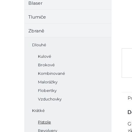
Blaser
e
l
Tlumiče
Zbraně
Dlouhé
Kulové
Brokové
Kombinované
Malorážky
Flobertky
P
Vzduchovky
Krátké
D
Pistole
G
Revolvery
z