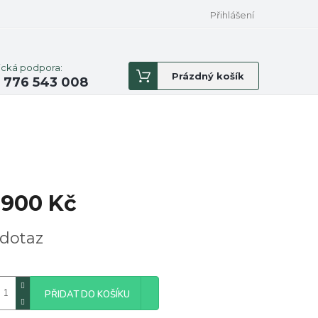
Přihlášení
ická podpora:
Nákupní
Prázdný košík
 776 543 008
košík
 900 Kč
á
dotaz
PŘIDAT DO KOŠÍKU