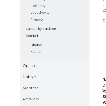
z
Flobertky
C
Vzduchovky
Plynové
G
Zásobníky a trubice
Komisní
Dlouhé
Krátké
Optika
Náboje
R
D
Montáže
V
Š
Přebíjení
V