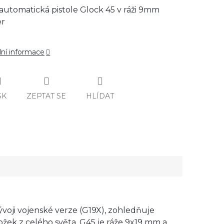
automatická pistole Glock 45 v ráži 9mm
er
lní informace
SK
ZEPTAT SE
HLÍDAT
voji vojenské verze (G19X), zohledňuje
ožek z celého světa. G45 je ráže 9x19 mm a