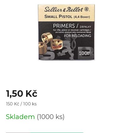
z
5
hvězdiček.
1,50 Kč
Měrná
150 Kč / 100 ks
cena:
Skladem
(1000 ks)