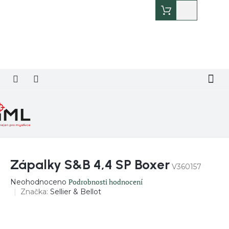
Přejít
Nákupní
na
košík
obsah
Zápalky S&B 4,4 SP Boxer
V360157
Průměrné
Podrobnosti hodnocení
Neohodnoceno
hodnocení
Značka:
Sellier & Bellot
produktu
je
0,0