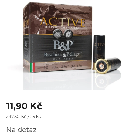
0,0
z
5
hvězdiček.
11,90 Kč
Měrná
297,50 Kč / 25 ks
cena:
Na dotaz