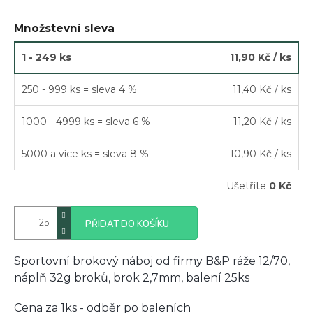
Množstevní sleva
1 - 249 ks
11,90 Kč
/ ks
250 - 999 ks = sleva 4 %
11,40 Kč
/ ks
1000 - 4999 ks = sleva 6 %
11,20 Kč
/ ks
5000 a více ks = sleva 8 %
10,90 Kč
/ ks
Ušetříte
0 Kč
PŘIDAT DO KOŠÍKU
Sportovní brokový náboj od firmy B&P ráže 12/70,
náplň 32g broků, brok 2,7mm, balení 25ks
Cena za 1ks - odběr po baleních