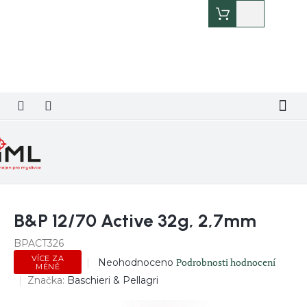
Přejít
Nákupní
na
košík
obsah
B&P 12/70 Active 32g, 2,7mm
BPACT326
VÍCE ZA
Průměrné
Podrobnosti hodnocení
Neohodnoceno
MÉNĚ
hodnocení
Značka:
Baschieri & Pellagri
produktu
je