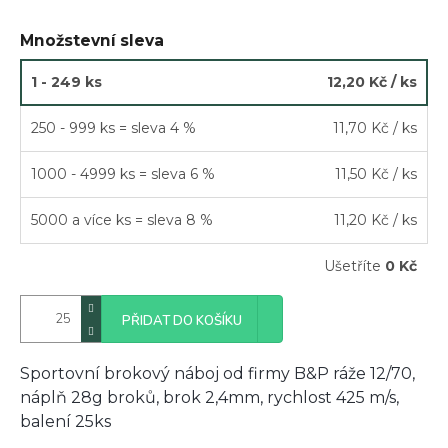
Množstevní sleva
1 - 249 ks
12,20 Kč
/ ks
250 - 999 ks = sleva 4 %
11,70 Kč
/ ks
1000 - 4999 ks = sleva 6 %
11,50 Kč
/ ks
5000 a více ks = sleva 8 %
11,20 Kč
/ ks
Ušetříte
0 Kč
PŘIDAT DO KOŠÍKU
Sportovní brokový náboj od firmy B&P ráže 12/70,
náplň 28g broků, brok 2,4mm, rychlost 425 m/s,
balení 25ks