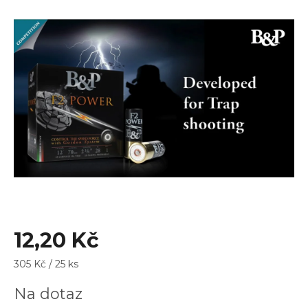
0,0
z
5
hvězdiček.
12,20 Kč
Měrná
305 Kč / 25 ks
cena:
Na dotaz