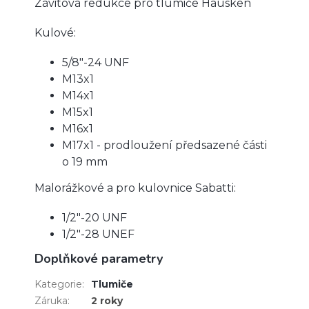
Závitová redukce pro tlumiče Hausken
Kulové:
5/8"-24 UNF
M13x1
M14x1
M15x1
M16x1
M17x1 - prodloužení předsazené části
o 19 mm
Malorážkové a pro kulovnice Sabatti:
1/2"-20 UNF
1/2"-28 UNEF
Doplňkové parametry
Kategorie
:
Tlumiče
Záruka
:
2 roky