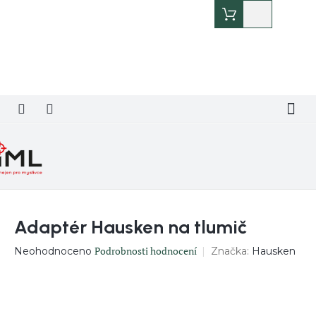
Přejít
Nákupní
na
košík
obsah
Adaptér Hausken na tlumič
Průměrné
Podrobnosti hodnocení
Značka:
Hausken
Neohodnoceno
hodnocení
produktu
je
0,0