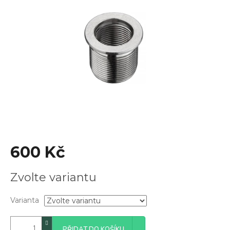
z
5
hvězdiček.
600 Kč
Měrná
Zvolte variantu
cena:
Varianta
PŘIDAT DO KOŠÍKU