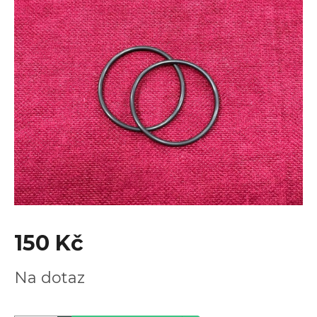
je
0,0
z
5
hvězdiček.
150 Kč
Měrná
Na dotaz
cena: