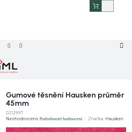
Přejít
Nákupní
na
košík
obsah
Gumové těsnění Hausken průměr
45mm
0212997
Průměrné
Podrobnosti hodnocení
Značka:
Hausken
Neohodnoceno
hodnocení
produktu