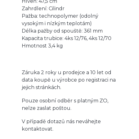
Hlveň: 47,5 cm
Zahrdlení: Cilindr
Pažba: technopolymer (odolný
vysokým i nízkým teplotám)
Délka pažby od spouště: 361 mm
Kapacita trubice: 4ks 12/76, 4ks 12/70
Hmotnost 3,4 kg
Záruka 2 roky u prodejce a 10 let od
data koupě u výrobce po registraci na
jejich stránkách.
Pouze osobní odběr s platným ZO,
nelze zaslat poštou.
V případě dotazů nás neváhejte
kontaktovat.