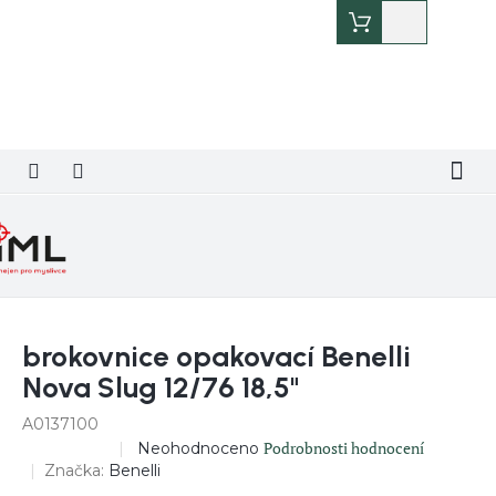
Přejít
Nákupní
na
košík
obsah
brokovnice opakovací Benelli
Nova Slug 12/76 18,5"
A0137100
Průměrné
Podrobnosti hodnocení
Neohodnoceno
DOPRODEJ
hodnocení
Značka:
Benelli
produktu