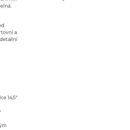
telná.
od
rtovní a
detailní
ce 14,5″
ý
ným