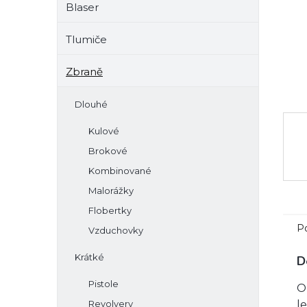
Blaser
e
l
Tlumiče
Zbraně
Dlouhé
Kulové
Brokové
Kombinované
Malorážky
Flobertky
P
Vzduchovky
Krátké
D
Pistole
O
Revolvery
l