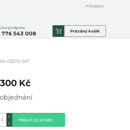
Přihlášení
ická podpora:
Nákupní
Prázdný košík
 776 543 008
košík
191-03270-047
 300 Kč
á
objednání
PŘIDAT DO KOŠÍKU