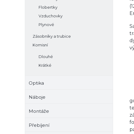
(
Flobertky
E
Vzduchovky
Plynové
S
t
Zásobníky a trubice
d
Komisní
v
Dlouhé
Krátké
Optika
Náboje
g
t
Montáže
z
f
Přebíjení
p