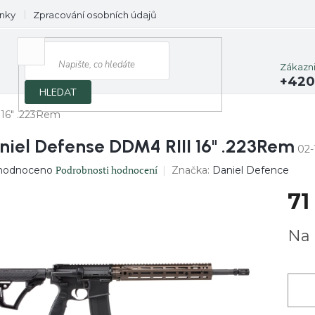
nky
Zpracování osobních údajů
Prodávané značky
Zákazn
+420
HLEDAT
 16" .223Rem
niel Defense DDM4 RIII 16" .223Rem
02-
ěrné
Podrobnosti hodnocení
Značka:
Daniel Defence
hodnoceno
ocení
71
uktu
Měrn
Na 
cena:
diček.