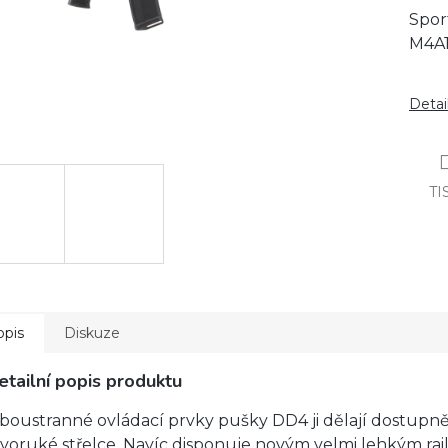
Spor
M4A1 
Detai
TI
opis
Diskuze
etailní popis produktu
boustranné ovládací prvky pušky DD4 ji dělají dostupněj
evoruké střelce. Navíc disponuje novým velmi lehkým rai