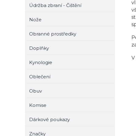
v
Údržba zbraní - Čištění
v
st
Nože
s
Obranné prostředky
P
z
Doplňky
V
Kynologie
Oblečení
Obuv
Komise
Dárkové poukazy
Značky