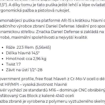
12,5″). A díky tomu je tato puška ještě lehčí a lépe ovlada
rgonomická pažba a pistolová rukojeť.
amonabíjecí puška na platformě AR-15 s krátkou hlavní 
radičního výrobce zbraní Daniel Defense. Ideální pro spo
ynamickou střelbu. Značka Daniel Defense si zakládá na 
ýrobě, maximální spolehlivosti a nejvyšší kvalitě.
Ráže .223 Rem. (5,56x45)
Délka hlavně 14,5″
Hmotnost cca 2,96 kg
Twist 1:7
Závit na ústí 1/2"-28
overnment profile, free float hlaveň z Cr-Mo-V oceli o dél
est HP/MPI – vysoká životnost hlavně
ávěr vychází ze standardů M16 – dominuje CNC obráběn
osfátovaný Gas Block z kalené 4140 oceli
ažba zbraně je vyrobena z polymeru vyztuženého skel