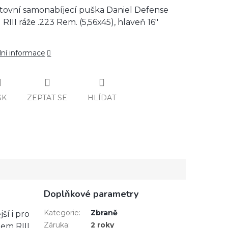
tovní samonabíjecí puška Daniel Defense
RIII ráže .223 Rem. (5,56x45), hlaveň 16"
lní informace
SK
ZEPTAT SE
HLÍDAT
Doplňkové parametry
Kategorie
:
Zbraně
ší i pro
Záruka
:
2 roky
lem RIII