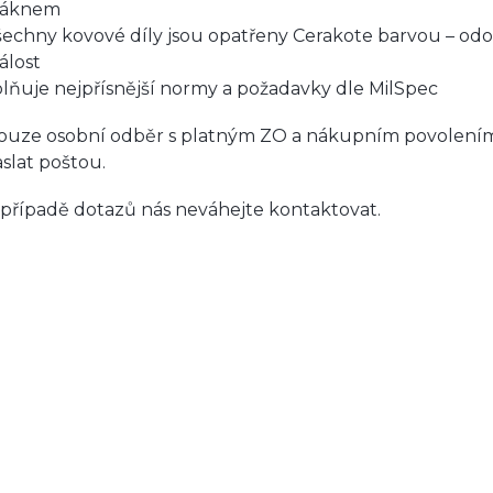
láknem
šechny kovové díly jsou opatřeny Cerakote barvou – odo
álost
plňuje nejpřísnější normy a požadavky dle MilSpec
ouze osobní odběr s platným ZO a nákupním povolením
aslat poštou.
 případě dotazů nás neváhejte kontaktovat.