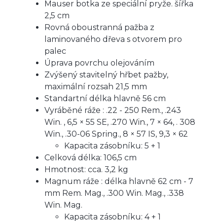
Mauser botka ze speciální pryže. šířka
2,5 cm
Rovná oboustranná pažba z
laminovaného dřeva s otvorem pro
palec
Úprava povrchu olejováním
Zvýšený stavitelný hřbet pažby,
maximální rozsah 21,5 mm
Standartní délka hlavně 56 cm
Vyráběné ráže : .22 - 250 Rem., .243
Win. , 6,5 × 55 SE, .270 Win., 7 × 64, . 308
Win., .30-06 Spring., 8 × 57 IS, 9,3 × 62
Kapacita zásobníku: 5 + 1
Celková délka: 106,5 cm
Hmotnost: cca. 3,2 kg
Magnum ráže : délka hlavně 62 cm - 7
mm Rem. Mag., .300 Win. Mag., .338
Win. Mag.
Kapacita zásobníku: 4 + 1