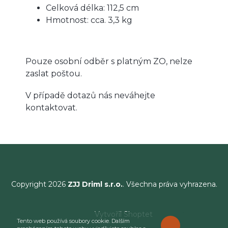
Celková délka: 112,5 cm
Hmotnost: cca. 3,3 kg
Pouze osobní odběr s platným ZO, nelze
zaslat poštou.
V případě dotazů nás neváhejte
kontaktovat.
Copyright 2026
ZJJ Driml s.r.o.
. Všechna práva vyhrazena.
Vytvořil Shoptet
Tento web používá soubory cookie. Dalším
ROZUMÍM