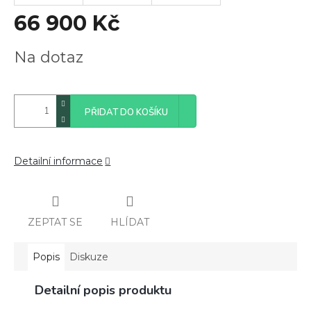
66 900 Kč
Měrná
Na dotaz
cena:
PŘIDAT DO KOŠÍKU
Detailní informace
ZEPTAT SE
HLÍDAT
Popis
Diskuze
Detailní popis produktu