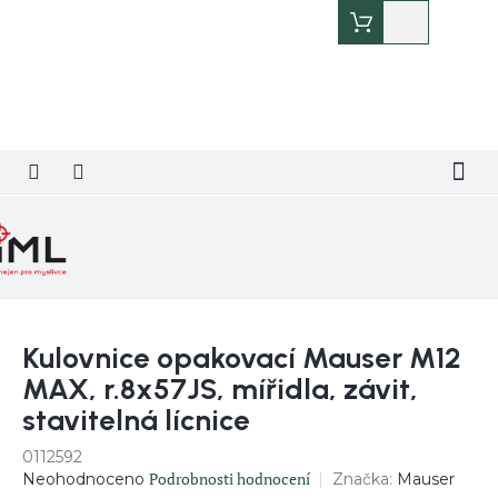
Přejít
Nákupní
na
košík
obsah
Kulovnice opakovací Mauser M12
MAX, r.8x57JS, mířidla, závit,
stavitelná lícnice
0112592
Průměrné
Podrobnosti hodnocení
Značka:
Mauser
Neohodnoceno