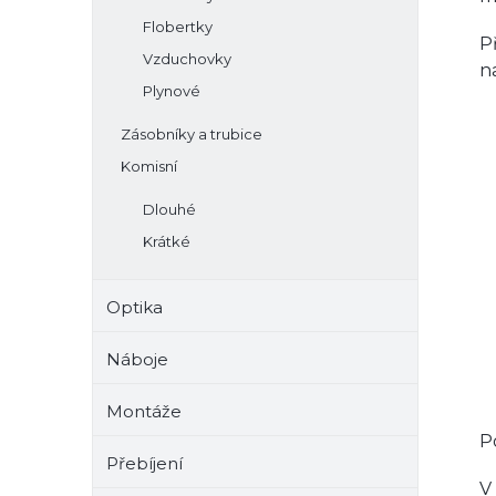
Flobertky
P
Vzduchovky
n
Plynové
Zásobníky a trubice
Komisní
Dlouhé
Krátké
Optika
Náboje
Montáže
P
Přebíjení
V