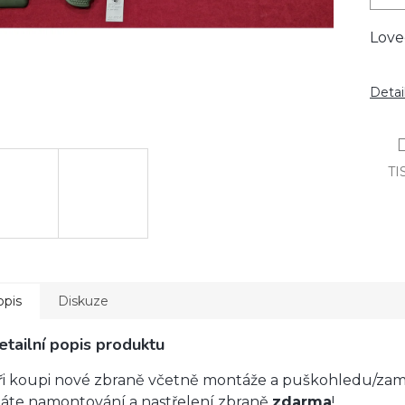
Love
Detai
TI
opis
Diskuze
etailní popis produktu
ři koupi nové zbraně včetně montáže a puškohledu/za
áte namontování a nastřelení zbraně
zdarma
!