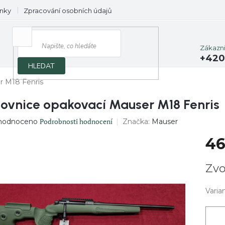
nky
Zpracování osobních údajů
Prodávané značky
Zákazn
+420
HLEDAT
r M18 Fenris
lovnice opakovací Mauser M18 Fenris
ěrné
Podrobnosti hodnocení
Značka:
Mauser
hodnoceno
ocení
46
uktu
Měrn
Zvo
cena:
diček.
Varia