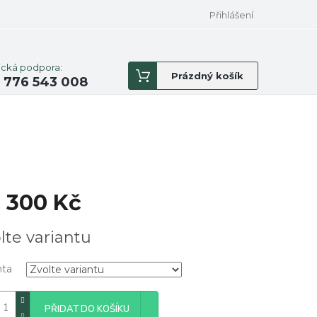
Přihlášení
ická podpora:
Nákupní
Prázdný košík
 776 543 008
košík
 300 Kč
á
lte variantu
nta
PŘIDAT DO KOŠÍKU