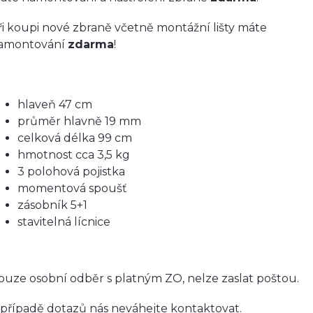
ři koupi nové zbraně včetně montážní lišty máte
amontování
zdarma
!
hlaveň 47 cm
průměr hlavně 19 mm
celková délka 99 cm
hmotnost cca 3,5
kg
3 polohová pojistka
momentová spoušť
zásobník 5+1
stavitelná lícnice
ouze osobní odběr s platným ZO, nelze zaslat poštou.
 případě dotazů nás neváhejte kontaktovat.