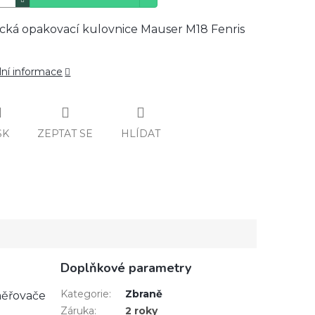
cká opakovací kulovnice Mauser M18 Fenris
lní informace
SK
ZEPTAT SE
HLÍDAT
Doplňkové parametry
Kategorie
:
Zbraně
měřovače
Záruka
:
2 roky