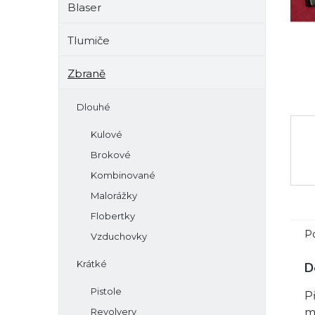
Blaser
e
l
Tlumiče
Zbraně
Dlouhé
Kulové
Brokové
Kombinované
Malorážky
Flobertky
P
Vzduchovky
Krátké
D
Pistole
P
Revolvery
m