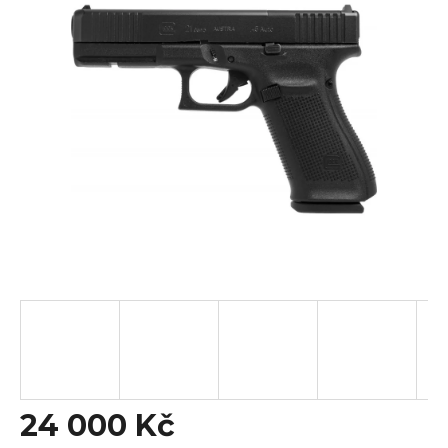
0,0
z
5
hvězdiček.
24 000 Kč