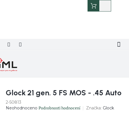
Přejít
Nákupní
na
košík
obsah
Glock 21 gen. 5 FS MOS - .45 Auto
2-50813
Průměrné
Podrobnosti hodnocení
Značka:
Glock
Neohodnoceno
hodnocení
produktu
je