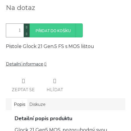
Měrná
Na dotaz
cena:
PŘIDAT DO KOŠÍKU
Pistole Glock 21 Gen.5 FS s MOS lištou
Detailní informace
ZEPTAT SE
HLÍDAT
Popis
Diskuze
Detailní popis produktu
Glock 21 Gen5 MOS, pozoruhodný svou