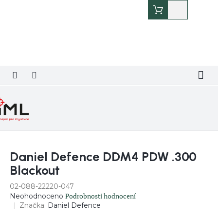
Přejít
Nákupní
na
košík
obsah
Daniel Defence DDM4 PDW .300
Blackout
02-088-22220-047
Průměrné
Podrobnosti hodnocení
Neohodnoceno
hodnocení
Značka:
Daniel Defence
produktu