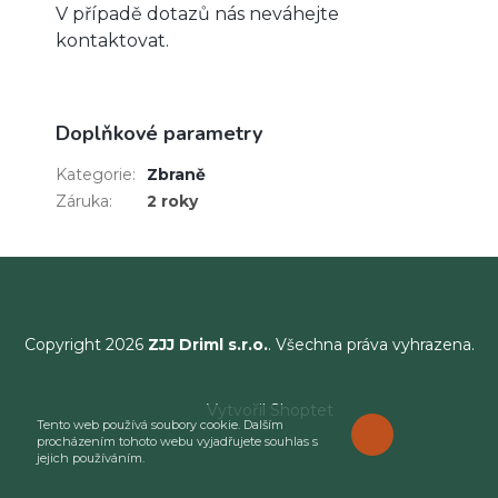
V případě dotazů nás neváhejte
kontaktovat.
Doplňkové parametry
Kategorie
:
Zbraně
Záruka
:
2 roky
Copyright 2026
ZJJ Driml s.r.o.
. Všechna práva vyhrazena.
Vytvořil Shoptet
Tento web používá soubory cookie. Dalším
ROZUMÍM
procházením tohoto webu vyjadřujete souhlas s
jejich používáním.