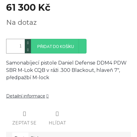
61 300 Kč
Měrná
Na dotaz
cena:
PŘIDAT DO KOŠÍKU
Samonabíjecí pistole Daniel Defense DDM4 PDW
SBR M-Lok CQB v ráži .300 Blackout, hlaveň 7",
předpažbí M-lock
Detailní informace
ZEPTAT SE
HLÍDAT