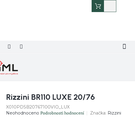
Přejít
Nákupní
na
košík
obsah
Rizzini BR110 LUXE 20/76
X010PDSB20767100VIO_LUX
Průměrné
Podrobnosti hodnocení
Značka:
Rizzini
Neohodnoceno
hodnocení
produktu
je