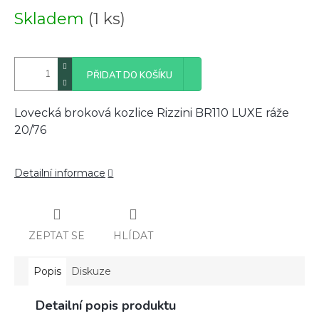
Měrná
Skladem
(1 ks)
cena:
PŘIDAT DO KOŠÍKU
Lovecká broková kozlice Rizzini BR110 LUXE ráže
20/76
Detailní informace
ZEPTAT SE
HLÍDAT
Popis
Diskuze
Detailní popis produktu