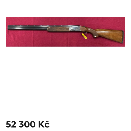
0,0
z
5
hvězdiček.
52 300 Kč