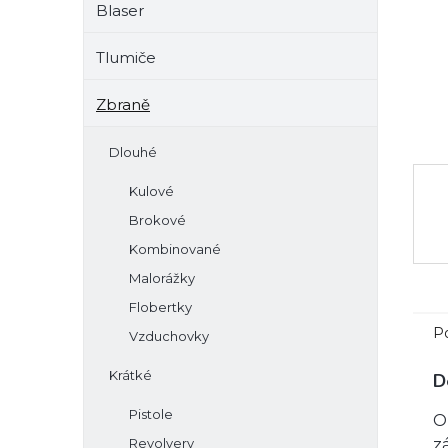
Blaser
e
l
Tlumiče
Zbraně
Dlouhé
Kulové
Brokové
Kombinované
Malorážky
Flobertky
P
Vzduchovky
Krátké
D
Pistole
O
Revolvery
z