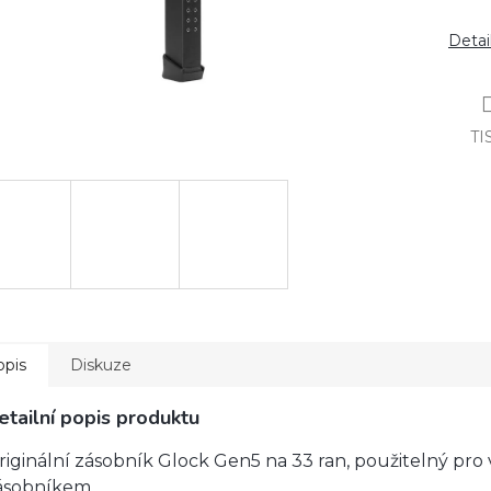
Detai
TI
opis
Diskuze
etailní popis produktu
riginální zásobník Glock Gen5 na 33 ran, použitelný p
ásobníkem.