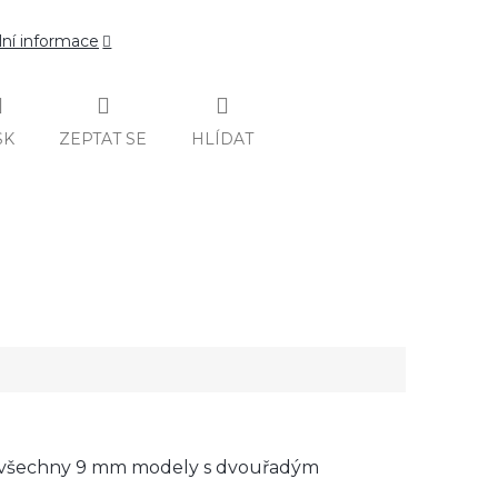
lní informace
SK
ZEPTAT SE
HLÍDAT
ro všechny 9 mm modely s dvouřadým