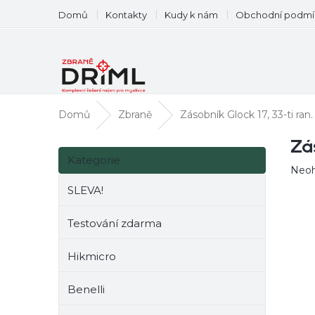
Přejít
Domů
Kontakty
Kudy k nám
Obchodní podmí
na
obsah
Domů
Zbraně
Zásobník Glock 17, 33-ti ran.
P
Zás
Přeskočit
o
Kategorie
kategorie
Prům
Neo
s
hodn
t
SLEVA!
prod
r
je
a
0,0
Testování zdarma
n
z
n
5
Hikmicro
hvěz
í
p
Benelli
a
n