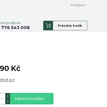
Přihlášení
ická podpora:
Nákupní
Prázdný košík
 776 543 008
košík
590 Kč
á
dotaz
PŘIDAT DO KOŠÍKU