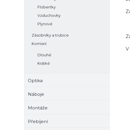
Flobertky
Z
Vzduchovky
Plynové
Zásobníky a trubice
Z
Komisní
V
Dlouhé
Krátké
Optika
Náboje
Montáže
Přebíjení