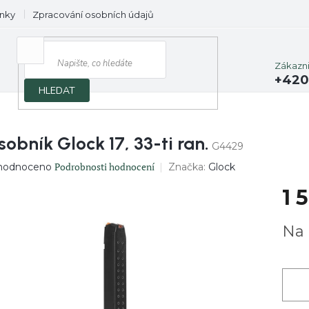
nky
Zpracování osobních údajů
Prodávané značky
Zákazn
+420
HLEDAT
obník Glock 17, 33-ti ran.
G4429
ěrné
Podrobnosti hodnocení
Značka:
Glock
hodnoceno
ocení
1 
uktu
Měrn
Na 
cena:
diček.