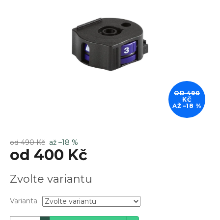
z
5
hvězdiček.
OD 490
KČ
AŽ –18 %
od 490 Kč
až –18 %
od
400 Kč
Měrná
Zvolte variantu
cena:
Varianta