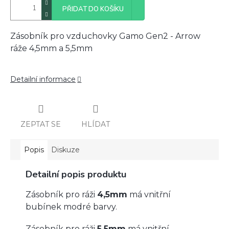
PŘIDAT DO KOŠÍKU
Zásobník pro vzduchovky Gamo Gen2 - Arrow
ráže 4,5mm a 5,5mm
Detailní informace
ZEPTAT SE
HLÍDAT
Popis
Diskuze
Detailní popis produktu
Zásobník pro ráži
4,5mm
má vnitřní
bubínek modré barvy.
Zásobník pro ráži
5,5mm
má vnitřní