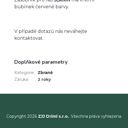
bubínek červené barvy.
V případě dotazů nás neváhejte
kontaktovat.
Doplňkové parametry
Kategorie
:
Zbraně
Záruka
:
2 roky
Copyright 2026
ZJJ Driml s.r.o.
. Všechna práva vyhrazena.