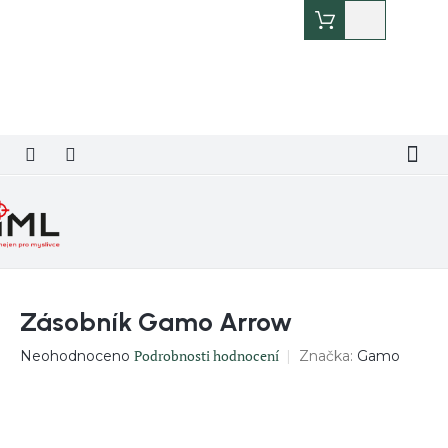
Přejít
Nákupní
na
košík
obsah
Zásobník Gamo Arrow
Průměrné
Podrobnosti hodnocení
Značka:
Gamo
Neohodnoceno
hodnocení
produktu
je
0,0