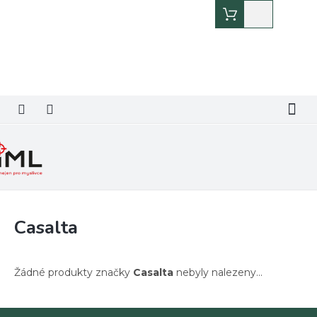
Přejít
Nákupní
na
košík
obsah
Casalta
Žádné produkty značky
Casalta
nebyly nalezeny...