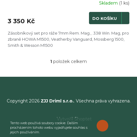
Skladem
(1 ks)
DO KOŠÍKU
3 350 Kč
Zásobníkový set pro ráže 7mm Rem. Mag., .338 Win. Mag, pro
zbraně HOWA M1500, Veatherby Vanguard, Mossberg 1500,
Smith & Wesson M1500
1
položek celkem
O
v
l
á
d
a
c
Copyright 2026
ZJJ Driml s.r.o.
. Všechna práva vyhrazena.
í
p
r
Vytvořil Shoptet
v
Tento web používá soubory cookie. Dalším
ROZUMÍM
k
procházením tohoto webu vyjadřujete souhlas s
jejich používáním.
y