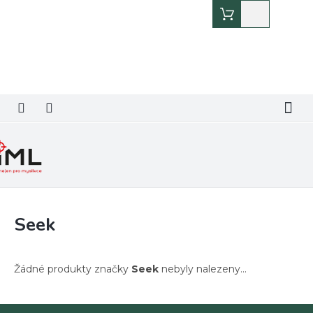
Přejít
Nákupní
na
košík
obsah
Seek
Žádné produkty značky
Seek
nebyly nalezeny...