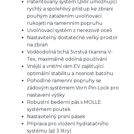
Patentovaný systém QRR umožňující
rychlý a spolehlivý přístup ke zbrani
pouhým zatažením uvolňovací
rukojeti na ramenním popruhu
Uvolňovací systém z nerezové oceli
Nastavitelný dostatečně velký prostor
na zbraň
Voděodolná tichá 3vrstvá tkanina V-
Tex, maximálně odolná používání
Vnější a vnitřní rám EV zajišťující
optimální stabilitu a nosnost batohu
Pohodlné ramenní popruhy se
zádovým systémem Vorn Pin-Lock pro
nastavení výšky
Robustní bederní pás s MOLLE
systémem poutek
Nastavitelný prsní pásek
Příprava pro vložení hydratačního
systému (až 3 litry)