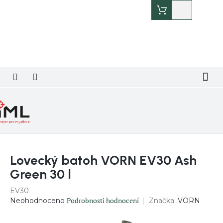
Přejít
Nákupní
na
košík
obsah
Lovecký batoh VORN EV30 Ash
Green 30 l
EV30
Průměrné
Podrobnosti hodnocení
Značka:
VORN
Neohodnoceno
hodnocení
produktu