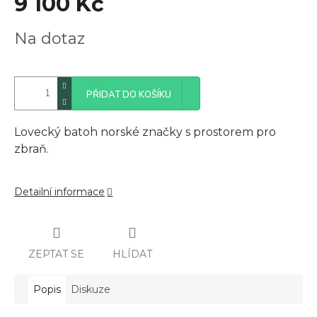
9 100 Kč
Měrná
Na dotaz
cena:
PŘIDAT DO KOŠÍKU
Lovecký batoh norské značky s prostorem pro
zbraň.
Detailní informace
ZEPTAT SE
HLÍDAT
Popis
Diskuze