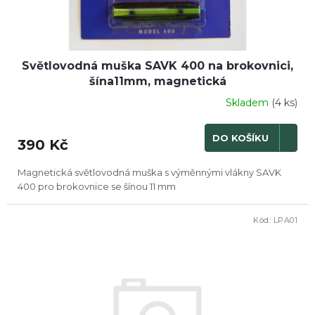
Světlovodná muška SAVK 400 na brokovnici,
šína11mm, magnetická
Skladem
(4 ks)
DO KOŠÍKU
390 Kč
Magnetická světlovodná muška s výměnnými vlákny SAVK
400 pro brokovnice se šínou 11 mm
Kód:
LPA01