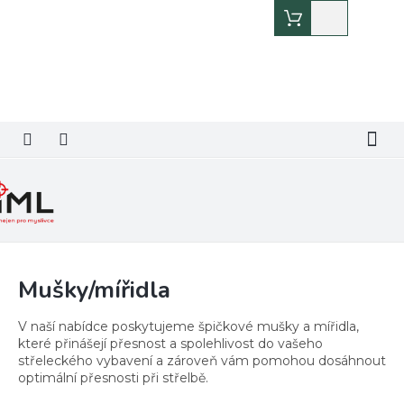
Přejít
Nákupní
na
košík
obsah
Mušky/mířidla
V naší nabídce poskytujeme špičkové mušky a mířidla,
které přinášejí přesnost a spolehlivost do vašeho
střeleckého vybavení a zároveň vám pomohou dosáhnout
optimální přesnosti při střelbě.