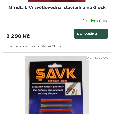
Mířidla LPA světlovodná, stavitelná na Glock
Skladem
(1 ks)
DO KOŠÍKU
2 290 Kč
Světlovodná mířidla LPA na Glock.
Kód:
SAVK400