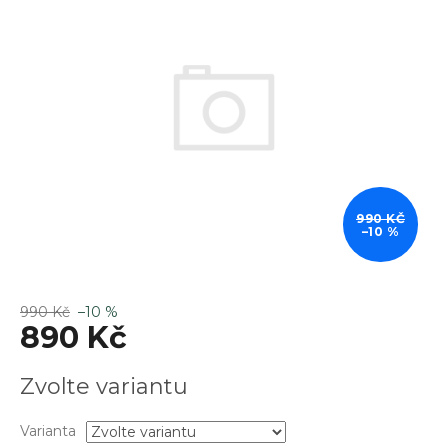
z
5
hvězdiček.
990 KČ
–10 %
990 Kč
–10 %
890 Kč
Měrná
Zvolte variantu
cena:
Varianta