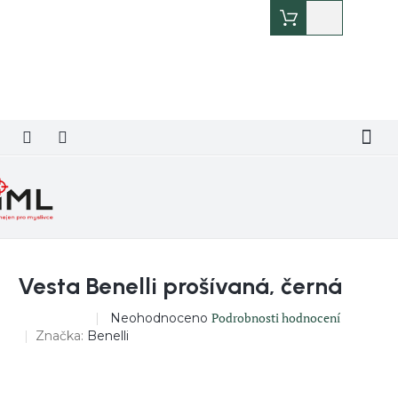
Přejít
Nákupní
na
košík
obsah
Vesta Benelli prošívaná, černá
Průměrné
Podrobnosti hodnocení
Neohodnoceno
DOPRODEJ
hodnocení
Značka:
Benelli
produktu
je
0,0