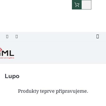
Přejít
Nákupní
na
košík
obsah
Lupo
Produkty teprve připravujeme.