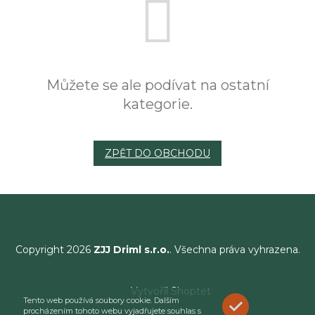
Můžete se ale podívat na ostatní
kategorie.
ZPĚT DO OBCHODU
Copyright 2026
ZJJ Driml s.r.o.
. Všechna práva vyhrazena.
Vytvořil Shoptet
Tento web používá soubory cookie. Dalším
ROZUMÍM
procházením tohoto webu vyjadřujete souhlas s