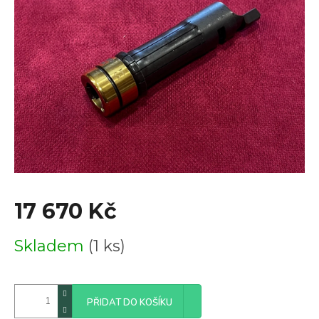
z
5
hvězdiček.
17 670 Kč
Měrná
Skladem
(1 ks)
cena:
PŘIDAT DO KOŠÍKU