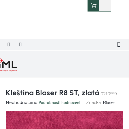
Přejít
Nákupní
na
košík
obsah
Kleština Blaser R8 ST, zlatá
0210559
Průměrné
Podrobnosti hodnocení
Značka:
Blaser
Neohodnoceno
hodnocení
produktu
je
0,0