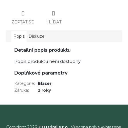
ZEPTAT SE
HLÍDAT
Popis
Diskuze
Detailní popis produktu
Popis produktu není dostupný
Doplňkové parametry
Kategorie
:
Blaser
Záruka
:
2 roky
Copyright 2026
ZJJ Driml s.r.o.
. Všechna práva vyhrazena.