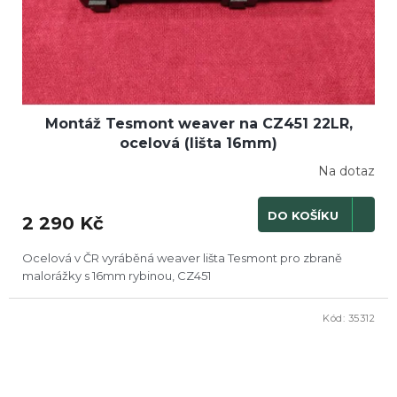
Montáž Tesmont weaver na CZ451 22LR,
ocelová (lišta 16mm)
Na dotaz
DO KOŠÍKU
2 290 Kč
Ocelová v ČR vyráběná weaver lišta Tesmont pro zbraně
malorážky s 16mm rybinou, CZ451
Kód:
35312