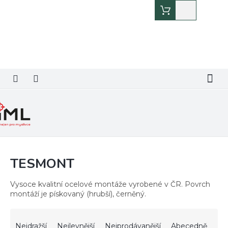
Přejít
Nákupní
na
košík
obsah
TESMONT
Vysoce kvalitní ocelové montáže vyrobené v ČR. Povrch
montáží je pískovaný (hrubší), černěný.
Ř
a
Nejdražší
Nejlevnější
Nejprodávanější
Abecedně