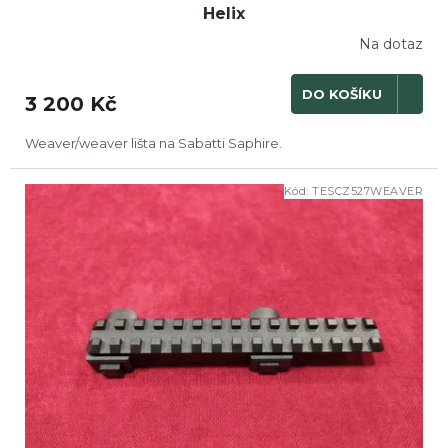
Helix
Na dotaz
DO KOŠÍKU
3 200 Kč
Weaver/weaver lišta na Sabatti Saphire.
Kód:
TESCZ527WEAVER