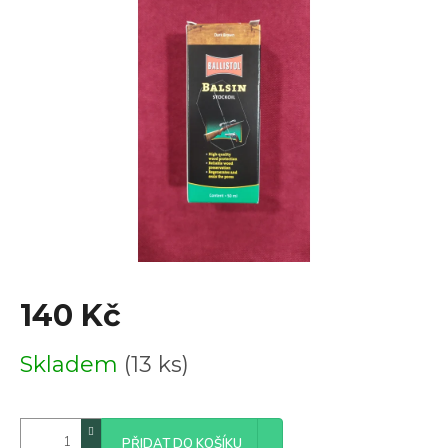
0,0
z
5
hvězdiček.
140 Kč
Měrná
Skladem
(13 ks)
cena:
PŘIDAT DO KOŠÍKU