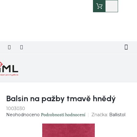
Přejít
Nákupní
na
košík
obsah
Balsin na pažby tmavě hnědý
1003030
Průměrné
Podrobnosti hodnocení
Značka:
Ballistol
Neohodnoceno
hodnocení
produktu
je