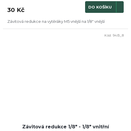
DO KOŠÍKU
30 Kč
Závitová redukce na vytěráky M5 vnější na 1/8" vnější
Kód:
94B_8
Závitová redukce 1/8" - 1/8" vnitřní