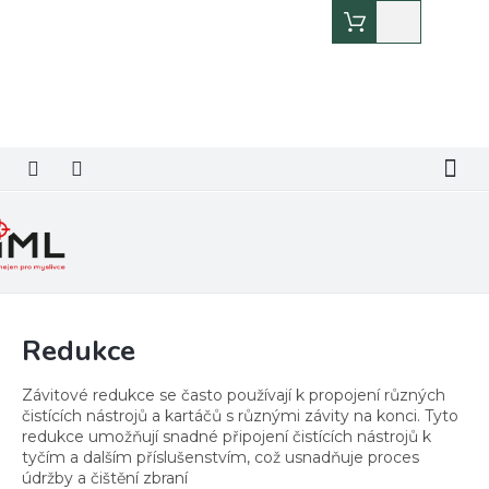
Přejít
Nákupní
na
košík
obsah
Redukce
Závitové redukce se často používají k propojení různých
čistících nástrojů a kartáčů s různými závity na konci. Tyto
redukce umožňují snadné připojení čistících nástrojů k
tyčím a dalším příslušenstvím, což usnadňuje proces
údržby a čištění zbraní