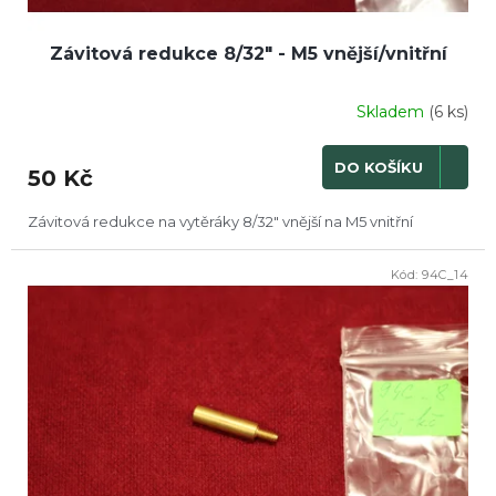
Závitová redukce 8/32" - M5 vnější/vnitřní
Skladem
(6 ks)
DO KOŠÍKU
50 Kč
Závitová redukce na vytěráky 8/32" vnější na M5 vnitřní
Kód:
94C_14