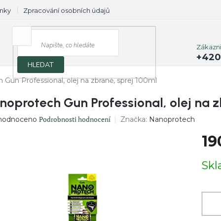
nky
Zpracování osobních údajů
Prodávané značky
Zákazn
+420
HLEDAT
Gun Professional, olej na zbraně, sprej 100ml
noprotech Gun Professional, olej na z
ěrné
Podrobnosti hodnocení
Značka:
Nanoprotech
hodnoceno
ocení
19
uktu
Měrn
Sk
cena:
diček.