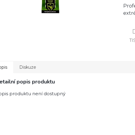
Prof
extr
TI
opis
Diskuze
etailní popis produktu
opis produktu není dostupný