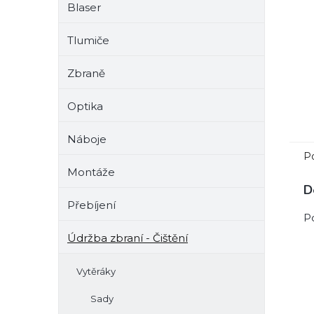
Blaser
e
l
Tlumiče
Zbraně
Optika
Náboje
P
Montáže
D
Přebíjení
P
Údržba zbraní - Čištění
Vytěráky
Sady