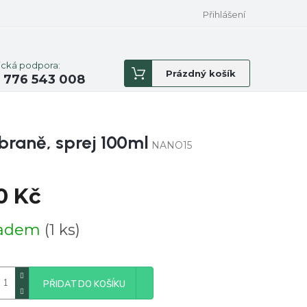
Přihlášení
ická podpora:
Nákupní
Prázdný košík
 776 543 008
košík
braně, sprej 100ml
NANO15
0 Kč
á
ladem
(1 ks)
PŘIDAT DO KOŠÍKU