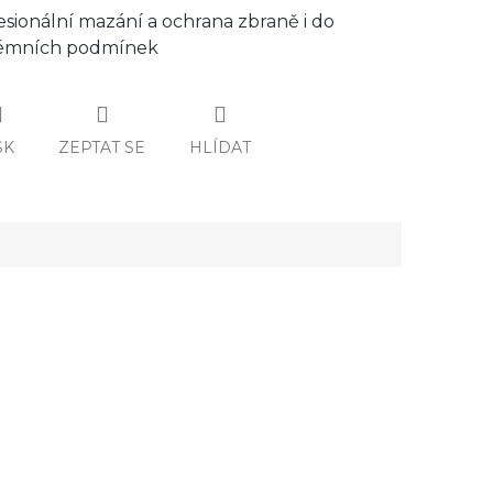
esionální mazání a ochrana zbraně i do
émních podmínek
SK
ZEPTAT SE
HLÍDAT