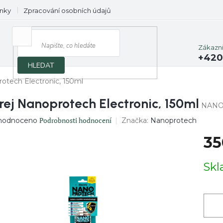
nky
Zpracování osobních údajů
Prodávané značky
Zákazn
+420
HLEDAT
rotech Electronic, 150ml
rej Nanoprotech Electronic, 150ml
NANO
ěrné
Podrobnosti hodnocení
Značka:
Nanoprotech
hodnoceno
ocení
35
uktu
Měrn
Sk
cena:
diček.