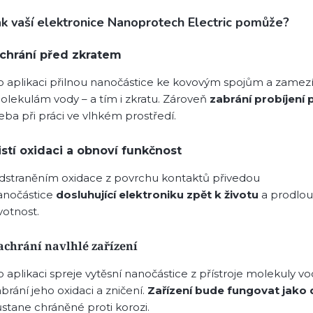
ak vaší elektronice Nanoprotech Electric pomůže?
chrání před zkratem
o aplikaci přilnou nanočástice ke kovovým spojům a zamezí
olekulám vody – a tím i zkratu. Zároveň
zabrání probíjení p
eba při práci ve vlhkém prostředí.
istí oxidaci a obnoví funkčnost
dstraněním oxidace z povrchu kontaktů přivedou
anočástice
dosluhující elektroniku zpět k životu
a prodlouž
votnost.
achrání navlhlé zařízení
 aplikaci spreje vytěsní nanočástice z přístroje molekuly vo
brání jeho oxidaci a zničení.
Zařízení bude fungovat jako 
ůstane chráněné proti korozi.