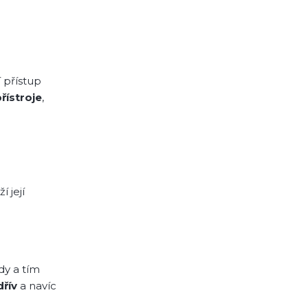
 přístup
řístroje
,
í její
dy a tím
dřív
a navíc