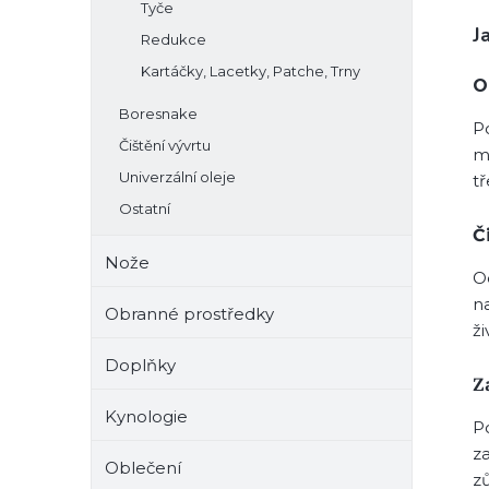
Tyče
J
Redukce
Kartáčky, Lacetky, Patche, Trny
O
Boresnake
P
Čištění vývrtu
m
Univerzální oleje
tř
Ostatní
Č
Nože
O
n
Obranné prostředky
ži
Doplňky
Z
Kynologie
Po
za
Oblečení
z