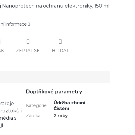
j Nanoprotech na ochranu elektroniky, 150 ml
lní informace
SK
ZEPTAT SE
HLÍDAT
Doplňkové parametry
Údržba zbraní -
stroje
Kategorie
:
Čištění
roztoků i
Záruka
:
2 roky
média s
jí