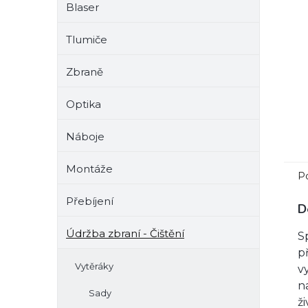
Blaser
e
l
Tlumiče
Zbraně
Optika
Náboje
Montáže
P
Přebíjení
D
Údržba zbraní - Čištění
S
p
Vytěráky
v
n
Sady
ž