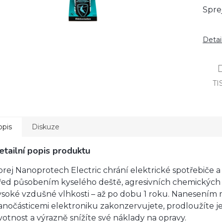
Spre
Detai
TI
opis
Diskuze
etailní popis produktu
prej Nanoprotech Electric chrání elektrické spotřebiče a 
řed působením kyselého deště, agresivních chemických 
ysoké vzdušné vlhkosti – až po dobu 1 roku. Nanesením 
anočásticemi elektroniku zakonzervujete, prodloužíte je
ivotnost a výrazně snížíte své náklady na opravy.