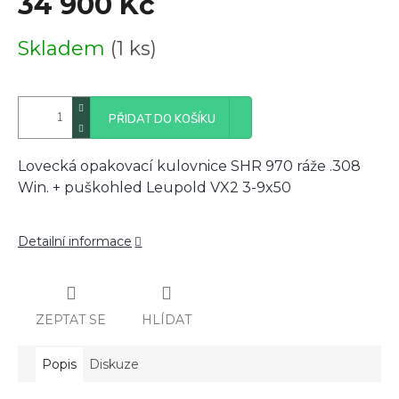
34 900 Kč
Měrná
Skladem
(1 ks)
cena:
PŘIDAT DO KOŠÍKU
Lovecká opakovací kulovnice SHR 970 ráže .308
Win. + puškohled Leupold VX2 3-9x50
Detailní informace
ZEPTAT SE
HLÍDAT
Popis
Diskuze