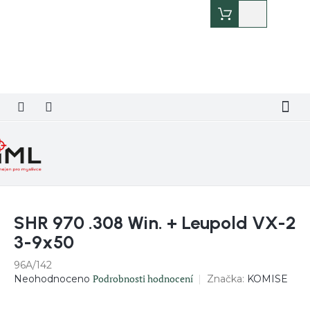
Přejít
Nákupní
na
košík
obsah
SHR 970 .308 Win. + Leupold VX-2
3-9x50
96A/142
Průměrné
Podrobnosti hodnocení
Značka:
KOMISE
Neohodnoceno
hodnocení
produktu