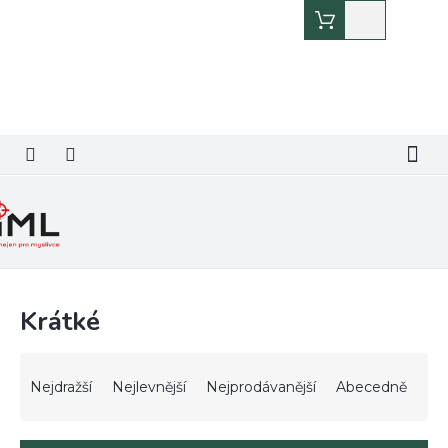
Přejít
Nákupní
na
košík
obsah
Krátké
Ř
a
Nejdražší
Nejlevnější
Nejprodávanější
Abecedně
z
e