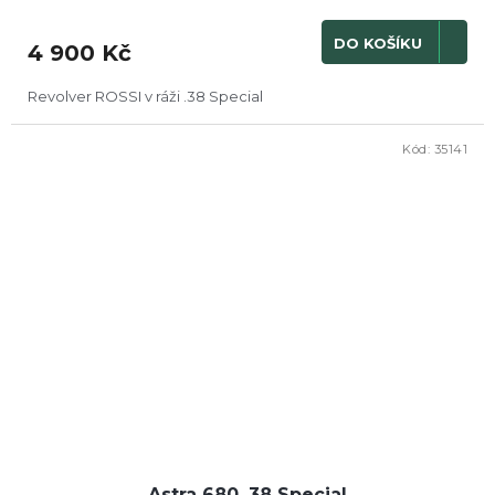
DO KOŠÍKU
4 900 Kč
Revolver ROSSI v ráži .38 Special
Kód:
35141
Astra 680 .38 Special