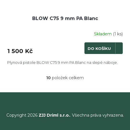
BLOW C75 9 mm PA Blanc
Skladem
(1 ks)
DO KOŠÍKU
1 500 Kč
Plynová pistole BLOW C75 9 mm PA Blanc na slepé náboje.
10
položek celkem
O
v
l
á
d
a
c
Copyright 2026
ZJJ Driml s.r.o.
. Všechna práva vyhrazena.
í
p
r