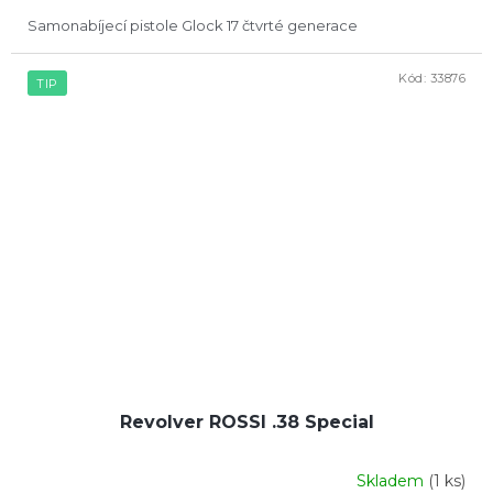
Samonabíjecí pistole Glock 17 čtvrté generace
Kód:
33876
TIP
Revolver ROSSI .38 Special
Skladem
(1 ks)