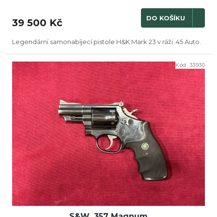
DO KOŠÍKU
39 500 Kč
Legendární samonabíjecí pistole H&K Mark 23 v ráži .45 Auto.
Kód:
33930
S&W .357 Magnum