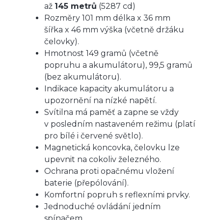
až
145 metrů
(5287 cd)
Rozměry 101 mm délka x 36 mm
šířka x 46 mm výška (včetně držáku
čelovky).
Hmotnost 149 gramů (včetně
popruhu a akumulátoru), 99,5 gramů
(bez akumulátoru).
Indikace kapacity akumulátoru a
upozornění na nízké napětí.
Svítilna má paměť a zapne se vždy
v posledním nastaveném režimu (platí
pro bílé i červené světlo).
Magnetická koncovka, čelovku lze
upevnit na cokoliv železného.
Ochrana proti opačnému vložení
baterie (přepólování).
Komfortní popruh s reflexními prvky.
Jednoduché ovládání jedním
spínačem.