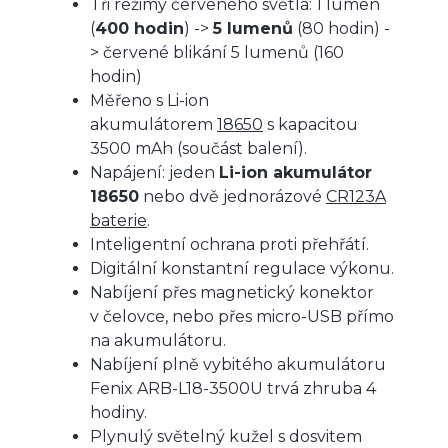
Tři režimy červeného světla: 1 lumen
(
400 hodin
) ->
5 lumenů
(80 hodin) -
> červené blikání 5 lumenů (160
hodin)
Měřeno s Li-ion
akumulátorem
18650
s kapacitou
3500 mAh (součást balení).
Napájení: jeden
Li-ion akumulátor
18650
nebo dvě jednorázové
CR123A
baterie
.
Inteligentní ochrana proti přehřátí.
Digitální konstantní regulace výkonu.
Nabíjení přes magnetický konektor
v čelovce, nebo přes micro-USB přímo
na akumulátoru.
Nabíjení plně vybitého akumulátoru
Fenix ARB-L18-3500U trvá zhruba 4
hodiny.
Plynulý světelný kužel s dosvitem