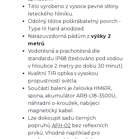
Tělo vyrobeno z vysoce pevné slitiny
leteckého hliníku.
Odolný těžce poškrábatelný povrch -
Type III hard anodized.
Nárazuvzdorná pádům z
výšky 2
metrů
.
Vodotěsná a prachotěsná dle
standardu IP68 (testováno pod vodou
v hloubce 2 metry po dobu 30 minut).
Kvalitní TIR optika s vysokou
propustností světla.
Součástí balení je čelovka HM61R,
spona, akumulátor ARB-L18-3500U,
náhradní o-kroužek, nabíjecí
magnetický kabel.
Lze dokoupit sadu černých
popruhů
AFH-02
bez reflexních
prvků. Vhodné například pro