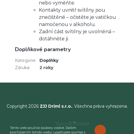
nebo vyměňte.
Kontakty uvnitř svítilny jsou
znečištěné – očistěte je vatičkou
namočenou v alkoholu.
Zadní část svítilny je uvolněná –
dotáhněte ji.
Doplňkové parametry
Kategorie
:
Doplňky
Záruka
:
2 roky
Copyright 2026
ZJJ Driml s.r.o.
. Všechna práva vyhrazena.
Vytvořil Shoptet
Tento web používá soubory cookie. Dalším
ROZUMÍM
procházením tohoto webu vyjadřujete souhlas s