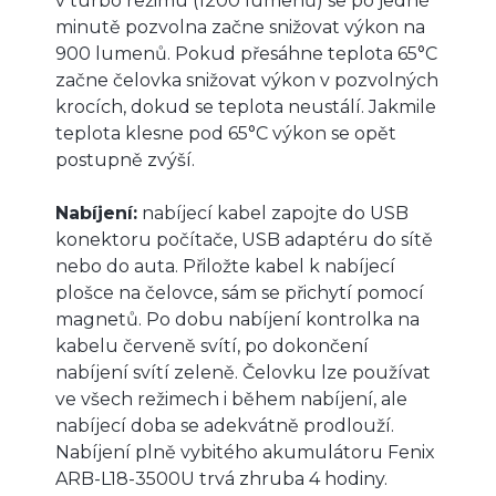
v turbo režimu (1200 lumenů) se po jedné
minutě pozvolna začne snižovat výkon na
900 lumenů. Pokud přesáhne teplota 65°C
začne čelovka snižovat výkon v pozvolných
krocích, dokud se teplota neustálí. Jakmile
teplota klesne pod 65°C výkon se opět
postupně zvýší.
Nabíjení:
nabíjecí kabel zapojte do USB
konektoru počítače, USB adaptéru do sítě
nebo do auta. Přiložte kabel k nabíjecí
plošce na čelovce, sám se přichytí pomocí
magnetů. Po dobu nabíjení kontrolka na
kabelu červeně svítí, po dokončení
nabíjení svítí zeleně. Čelovku lze používat
ve všech režimech i během nabíjení, ale
nabíjecí doba se adekvátně prodlouží.
Nabíjení plně vybitého akumulátoru Fenix
ARB-L18-3500U trvá zhruba 4 hodiny.