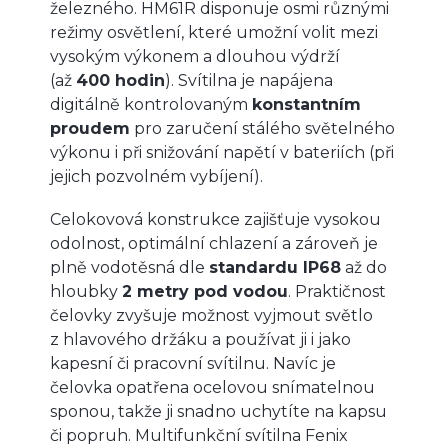
železného. HM61R disponuje osmi různými
režimy osvětlení, které umožní volit mezi
vysokým výkonem a dlouhou výdrží
(až
400 hodin
). Svítilna je napájena
digitálně kontrolovaným
konstantním
proudem
pro zaručení stálého světelného
výkonu i při snižování napětí v bateriích (při
jejich pozvolném vybíjení).
Celokovová konstrukce zajišťuje vysokou
odolnost, optimální chlazení a zároveň je
plně vodotěsná dle
standardu IP68
až do
hloubky
2 metry pod vodou
. Praktičnost
čelovky zvyšuje možnost vyjmout světlo
z hlavového držáku a používat ji i jako
kapesní či pracovní svítilnu. Navíc je
čelovka opatřena ocelovou snímatelnou
sponou, takže ji snadno uchytíte na kapsu
či popruh. Multifunkční svítilna Fenix