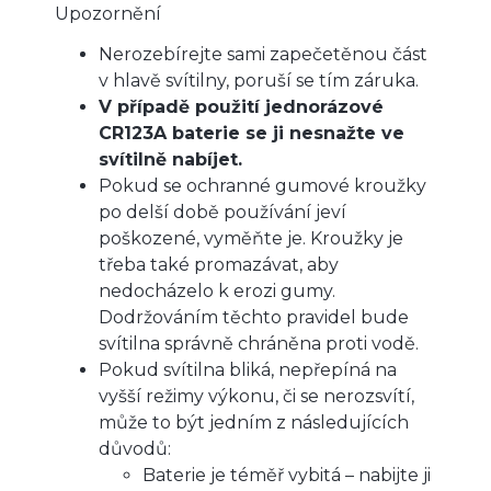
Upozornění
Nerozebírejte sami zapečetěnou část
v hlavě svítilny, poruší se tím záruka.
V případě použití jednorázové
CR123A baterie se ji nesnažte ve
svítilně nabíjet.
Pokud se ochranné gumové kroužky
po delší době používání jeví
poškozené, vyměňte je. Kroužky je
třeba také promazávat, aby
nedocházelo k erozi gumy.
Dodržováním těchto pravidel bude
svítilna správně chráněna proti vodě.
Pokud svítilna bliká, nepřepíná na
vyšší režimy výkonu, či se nerozsvítí,
může to být jedním z následujících
důvodů:
Baterie je téměř vybitá – nabijte ji