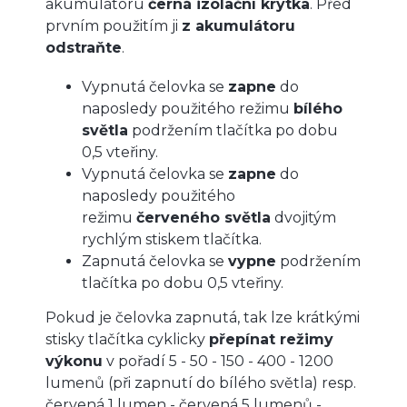
akumulátoru
černá izolační krytka
. Před
prvním použitím ji
z akumulátoru
odstraňte
.
Vypnutá čelovka se
zapne
do
naposledy použitého režimu
bílého
světla
podržením tlačítka po dobu
0,5 vteřiny.
Vypnutá čelovka se
zapne
do
naposledy použitého
režimu
červeného světla
dvojitým
rychlým stiskem tlačítka.
Zapnutá čelovka se
vypne
podržením
tlačítka po dobu 0,5 vteřiny.
Pokud je čelovka zapnutá, tak lze krátkými
stisky tlačítka cyklicky
přepínat režimy
výkonu
v pořadí 5 - 50 - 150 - 400 - 1200
lumenů (při zapnutí do bílého světla) resp.
červená 1 lumen - červená 5 lumenů -