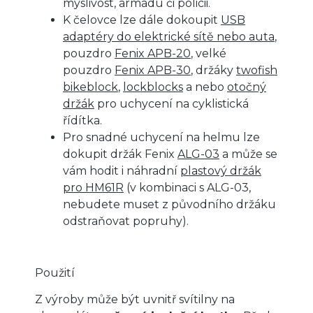
myslivost, armádu či policii.
K čelovce lze dále dokoupit
USB
adaptéry do elektrické sítě nebo auta
,
pouzdro
Fenix APB-20
, velké
pouzdro
Fenix APB-30
, držáky
twofish
bikeblock
,
lockblocks
a nebo
otočný
držák
pro uchycení na cyklistická
řídítka.
Pro snadné uchycení na helmu lze
dokupit držák Fenix
ALG-03
a může se
vám hodit i náhradní
plastový držák
pro HM61R
(v kombinaci s ALG-03,
nebudete muset z původního držáku
odstraňovat popruhy).
Použití
Z výroby může být uvnitř svítilny na