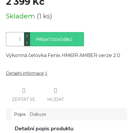
2 399 Kč
Měrná
Skladem
(1 ks)
cena:
PŘIDAT DO KOŠÍKU
Výkonná čelovka Fenix HM61R AMBER verze 2.0
Detailní informace
ZEPTAT SE
HLÍDAT
Popis
Diskuze
Detailní popis produktu