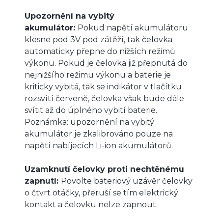
Upozornění na vybitý
akumulátor:
Pokud napětí akumulátoru
klesne pod 3V pod zátěží, tak čelovka
automaticky přepne do nižších režimů
výkonu. Pokud je čelovka již přepnutá do
nejnižšího režimu výkonu a baterie je
kriticky vybitá, tak se indikátor v tlačítku
rozsvítí červeně, čelovka však bude dále
svítit až do úplného vybití baterie.
Poznámka: upozornění na vybitý
akumulátor je zkalibrováno pouze na
napětí nabíjecích Li-ion akumulátorů.
Uzamknutí čelovky proti nechtěnému
zapnutí:
Povolte bateriový uzávěr čelovky
o čtvrt otáčky, přeruší se tím elektrický
kontakt a čelovku nelze zapnout.