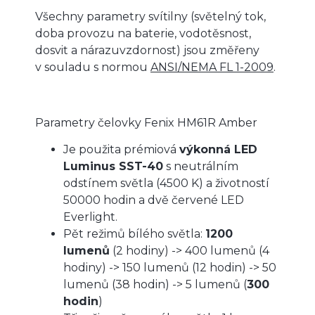
Všechny parametry svítilny (světelný tok,
doba provozu na baterie, vodotěsnost,
dosvit a nárazuvzdornost) jsou změřeny
v souladu s normou
ANSI/NEMA FL 1-2009
.
Parametry čelovky Fenix HM61R Amber
Je použita prémiová
výkonná LED
Luminus SST-40
s neutrálním
odstínem světla (4500 K) a životností
50000 hodin a dvě červené LED
Everlight.
Pět režimů bílého světla:
1200
lumenů
(2 hodiny) -> 400 lumenů (4
hodiny) -> 150 lumenů (12 hodin) -> 50
lumenů (38 hodin) -> 5 lumenů (
300
hodin
)