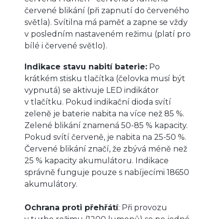
červené blikání (při zapnutí do červeného
světla). Svítilna má paměť a zapne se vždy
v posledním nastaveném režimu (platí pro
bílé i červené světlo).
Indikace stavu nabití baterie:
Po
krátkém stisku tlačítka (čelovka musí být
vypnutá) se aktivuje LED indikátor
v tlačítku. Pokud indikační dioda svítí
zeleně je baterie nabita na více než 85 %.
Zelené blikání znamená 50-85 % kapacity.
Pokud svítí červeně, je nabita na 25-50 %.
Červené blikání značí, že zbývá méně než
25 % kapacity akumulátoru. Indikace
správně funguje pouze s nabíjecími 18650
akumulátory.
Ochrana proti přehřátí
: Při provozu