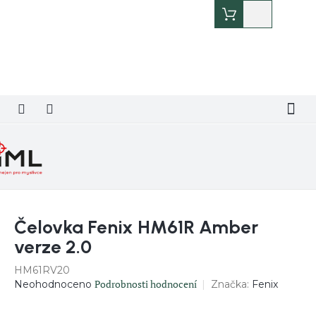
Přejít
Nákupní
na
košík
obsah
Čelovka Fenix HM61R Amber
verze 2.0
HM61RV20
Průměrné
Podrobnosti hodnocení
Značka:
Fenix
Neohodnoceno
hodnocení
produktu