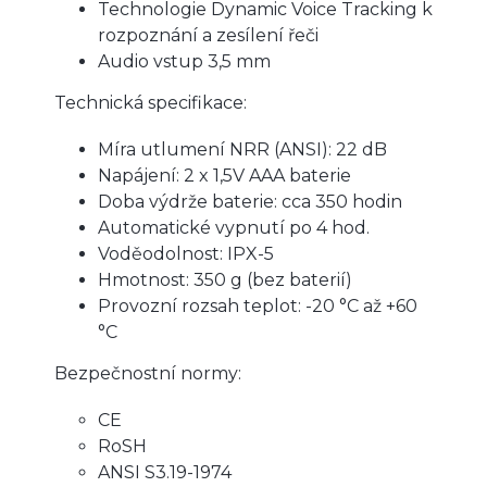
Technologie Dynamic Voice Tracking k
rozpoznání a zesílení řeči
Audio vstup 3,5 mm
Technická specifikace:
Míra utlumení NRR (ANSI): 22 dB
Napájení: 2 x 1,5V AAA baterie
Doba výdrže baterie: cca 350 hodin
Automatické vypnutí po 4 hod.
Voděodolnost: IPX-5
Hmotnost: 350 g (bez baterií)
Provozní rozsah teplot: -20 °C až +60
°C
Bezpečnostní normy:
CE
RoSH
ANSI S3.19-1974