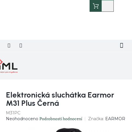
Přejít
Nákupní
na
košík
obsah
Elektronická sluchátka Earmor
M31 Plus Černá
M31PC
Průměrné
Podrobnosti hodnocení
Značka:
EARMOR
Neohodnoceno
hodnocení
produktu