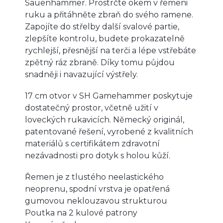
Sauenhammer. Prostrčte okem v řemeni
ruku a přitáhněte zbraň do svého ramene.
Zapojíte do střelby další svalové partie,
zlepšíte kontrolu, budete prokazatelně
rychlejší, přesnější na terči a lépe vstřebáte
zpětný ráz zbraně. Díky tomu půjdou
snadněji i navazující výstřely.
17 cm otvor v SH Gamehammer poskytuje
dostatečný prostor, včetně užití v
loveckých rukavicích. Německý originál,
patentované řešení, vyrobené z kvalitních
materiálů s certifikátem zdravotní
nezávadnosti pro dotyk s holou kůží.
Řemen je z tlustého neelastického
neoprenu, spodní vrstva je opatřená
gumovou neklouzavou strukturou
Poutka na 2 kulové patrony