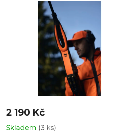
je
0,0
z
5
hvězdiček.
2 190 Kč
Měrná
Skladem
(3 ks)
cena: