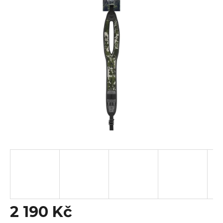
z
5
hvězdiček.
2 190 Kč