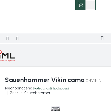
Přejít
Nákupní
na
košík
obsah
Sauenhammer Vikin camo
GHVIKIN
Průměrné
Podrobnosti hodnocení
Neohodnoceno
hodnocení
Značka:
Sauenhammer
produktu
je
0,0