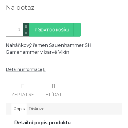
Měrná
Na dotaz
cena:
PŘIDAT DO KOŠÍKU
Naháňkový řemen Sauenhammer SH
Gamehammer v barvě Vikin
Detailní informace
ZEPTAT SE
HLÍDAT
Popis
Diskuze
Detailní popis produktu