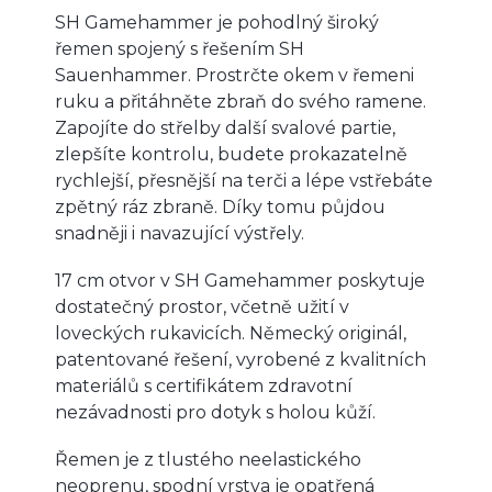
SH Gamehammer je pohodlný široký
řemen spojený s řešením SH
Sauenhammer. Prostrčte okem v řemeni
ruku a přitáhněte zbraň do svého ramene.
Zapojíte do střelby další svalové partie,
zlepšíte kontrolu, budete prokazatelně
rychlejší, přesnější na terči a lépe vstřebáte
zpětný ráz zbraně. Díky tomu půjdou
snadněji i navazující výstřely.
17 cm otvor v SH Gamehammer poskytuje
dostatečný prostor, včetně užití v
loveckých rukavicích. Německý originál,
patentované řešení, vyrobené z kvalitních
materiálů s certifikátem zdravotní
nezávadnosti pro dotyk s holou kůží.
Řemen je z tlustého neelastického
neoprenu, spodní vrstva je opatřená