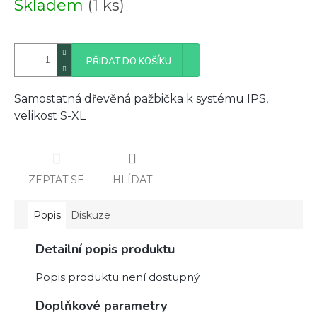
Skladem
(1 ks)
cena:
PŘIDAT DO KOŠÍKU
Samostatná dřevěná pažbička k systému IPS,
velikost S-XL
ZEPTAT SE
HLÍDAT
Popis
Diskuze
Detailní popis produktu
Popis produktu není dostupný
Doplňkové parametry