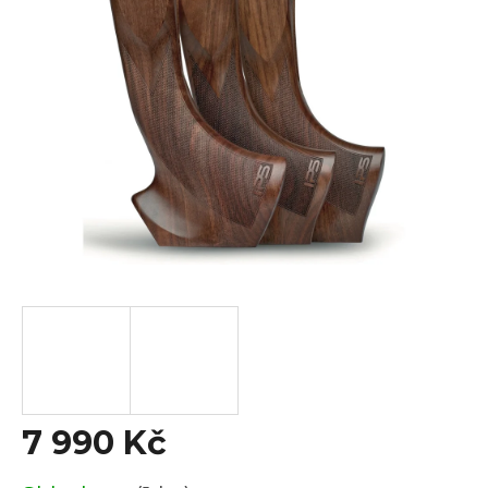
z
5
hvězdiček.
7 990 Kč
Měrná