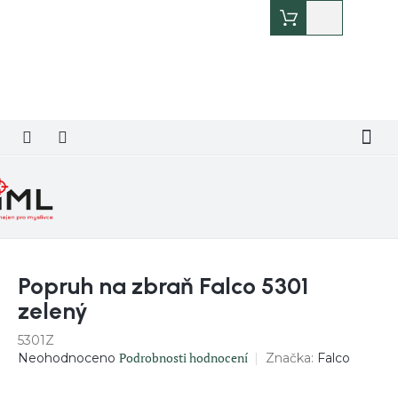
Přejít
Nákupní
na
košík
obsah
Popruh na zbraň Falco 5301
zelený
5301Z
Průměrné
Podrobnosti hodnocení
Značka:
Falco
Neohodnoceno
hodnocení
produktu