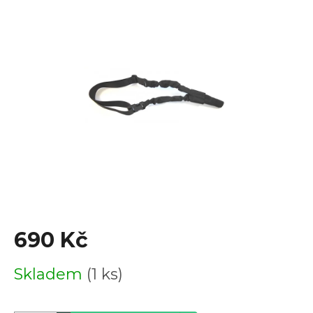
je
0,0
z
5
hvězdiček.
690 Kč
Měrná
Skladem
(1 ks)
cena: