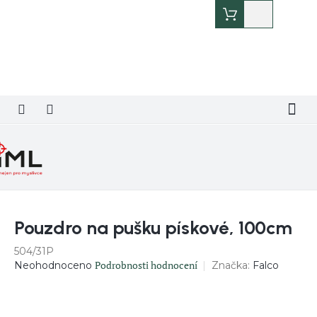
Přejít
Nákupní
na
košík
obsah
Pouzdro na pušku pískové, 100cm
504/31P
Průměrné
Podrobnosti hodnocení
Značka:
Falco
Neohodnoceno
hodnocení
produktu
je