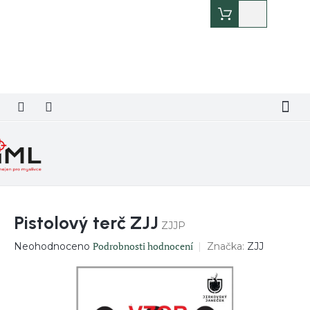
Přejít
Nákupní
na
košík
obsah
Pistolový terč ZJJ
ZJJP
Průměrné
Podrobnosti hodnocení
Značka:
ZJJ
Neohodnoceno
hodnocení
produktu
je
0,0