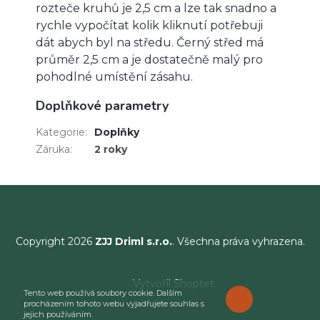
rozteče kruhů je 2,5 cm a lze tak snadno a
rychle vypočítat kolik kliknutí potřebuji
dát abych byl na středu. Černý střed má
průměr 2,5 cm a je dostatečně malý pro
pohodlné umístění zásahu.
Doplňkové parametry
Kategorie
:
Doplňky
Záruka
:
2 roky
Copyright 2026
ZJJ Driml s.r.o.
. Všechna práva vyhrazena.
Vytvořil Shoptet
Tento web používá soubory cookie. Dalším
ROZUMÍM
procházením tohoto webu vyjadřujete souhlas s
jejich používáním.