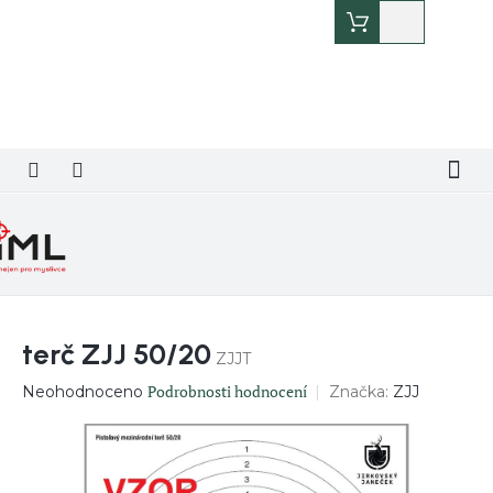
Přejít
Nákupní
na
košík
obsah
terč ZJJ 50/20
ZJJT
Průměrné
Podrobnosti hodnocení
Značka:
ZJJ
Neohodnoceno
hodnocení
produktu
je
0,0