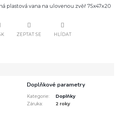
ná plastová vana na ulovenou zvěř 75x47x20
SK
ZEPTAT SE
HLÍDAT
Doplňkové parametry
Kategorie
:
Doplňky
Záruka
:
2 roky