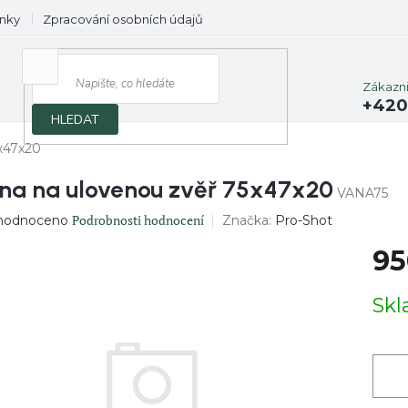
nky
Zpracování osobních údajů
Prodávané značky
Zákazn
+420
HLEDAT
x47x20
na na ulovenou zvěř 75x47x20
VANA75
ěrné
Podrobnosti hodnocení
Značka:
Pro-Shot
hodnoceno
ocení
95
uktu
Měrn
Sk
cena:
diček.