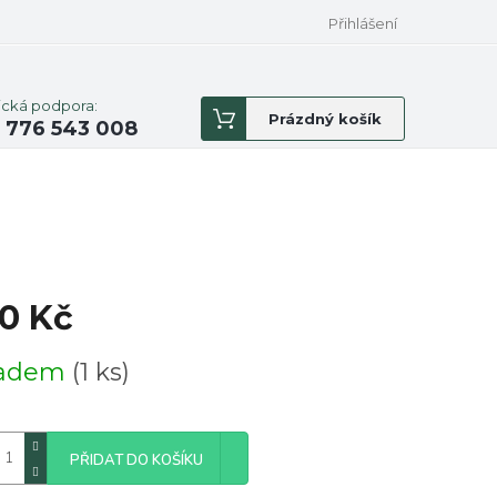
Přihlášení
ická podpora:
Nákupní
Prázdný košík
 776 543 008
košík
0 Kč
á
ladem
(1 ks)
PŘIDAT DO KOŠÍKU