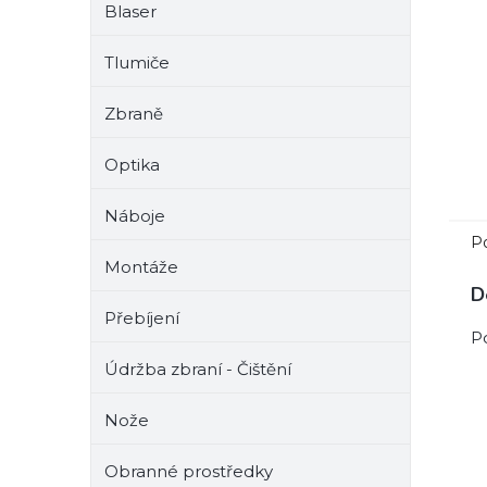
Blaser
e
l
Tlumiče
Zbraně
Optika
Náboje
P
Montáže
D
Přebíjení
P
Údržba zbraní - Čištění
Nože
Obranné prostředky