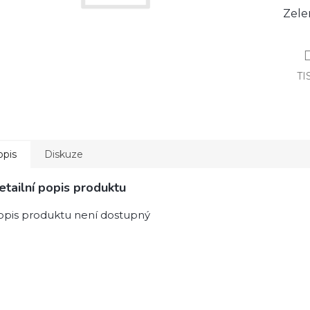
Zele
TI
opis
Diskuze
etailní popis produktu
opis produktu není dostupný