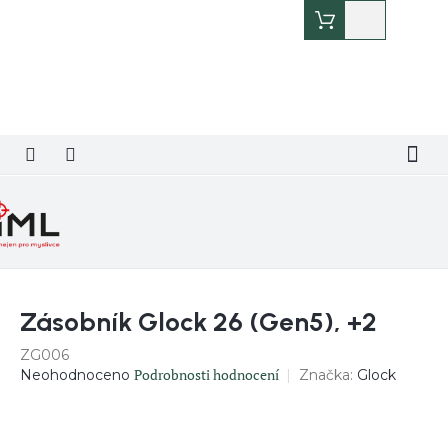
Přejít
Nákupní
na
košík
obsah
Zásobník Glock 26 (Gen5), +2
ZG006
Průměrné
Podrobnosti hodnocení
Značka:
Glock
Neohodnoceno
hodnocení
produktu
je