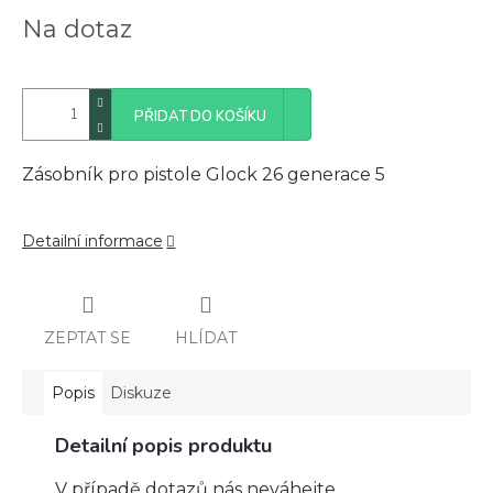
Měrná
Na dotaz
cena:
PŘIDAT DO KOŠÍKU
Zásobník pro pistole Glock 26 generace 5
Detailní informace
ZEPTAT SE
HLÍDAT
Popis
Diskuze
Detailní popis produktu
V případě dotazů nás neváhejte