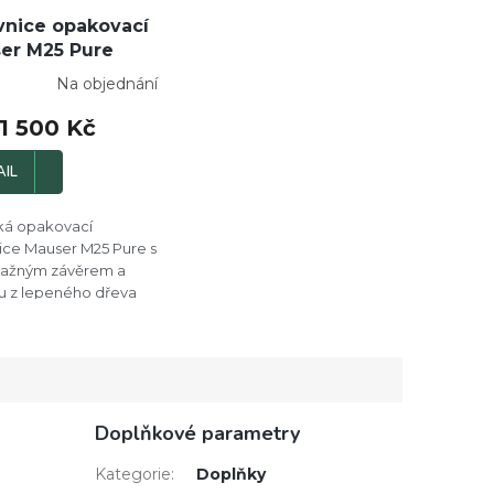
vnice opakovací
er M25 Pure
Na objednání
1 500 Kč
AIL
ká opakovací
ice Mauser M25 Pure s
tažným závěrem a
 z lepeného dřeva
Doplňkové parametry
Kategorie
:
Doplňky