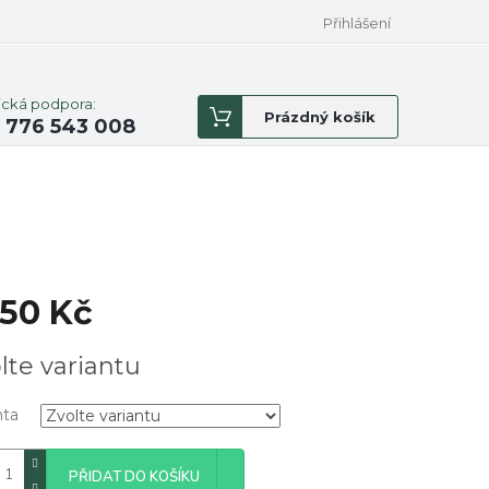
Přihlášení
ická podpora:
Nákupní
Prázdný košík
 776 543 008
košík
150 Kč
á
lte variantu
nta
PŘIDAT DO KOŠÍKU