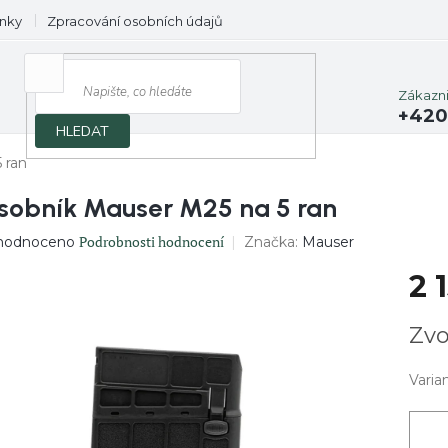
nky
Zpracování osobních údajů
Prodávané značky
Zákazn
+420
HLEDAT
 ran
sobník Mauser M25 na 5 ran
ěrné
Podrobnosti hodnocení
Značka:
Mauser
hodnoceno
ocení
2 
uktu
Měrn
Zvo
cena:
diček.
Varia