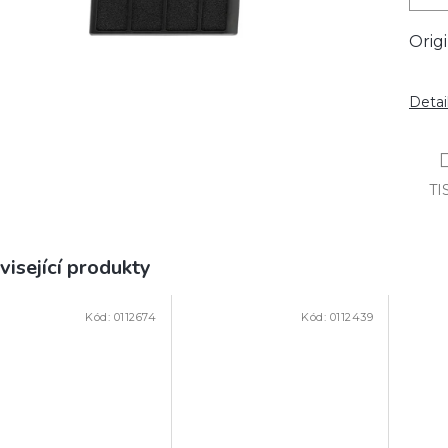
Orig
Detai
TI
visející produkty
Kód:
0112674
Kód:
0112439