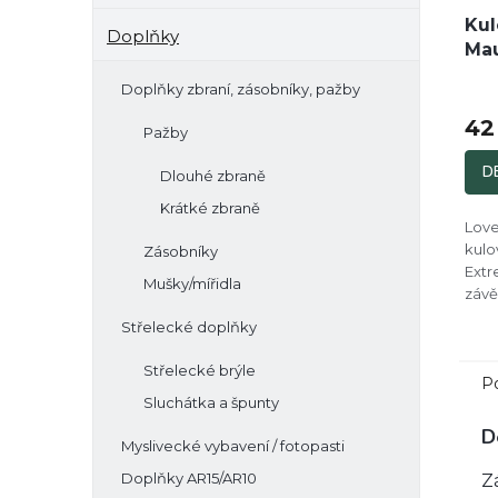
Kul
Doplňky
Mau
Doplňky zbraní, zásobníky, pažby
42
Pažby
D
Dlouhé zbraně
Krátké zbraně
Lov
kulo
Zásobníky
Extr
Mušky/mířidla
záv
Střelecké doplňky
Střelecké brýle
P
Sluchátka a špunty
D
Myslivecké vybavení / fotopasti
Doplňky AR15/AR10
Z