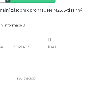
inální zásobník pro Mauser M25, 5-ti ranný
lní informace
SK
ZEPTAT SE
HLÍDAT
Kód:
31601/30