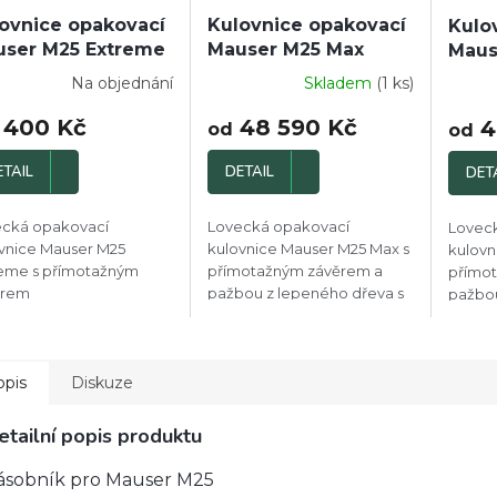
ovnice opakovací
Kulovnice opakovací
Kulo
ser M25 Extreme
Mauser M25 Max
Maus
Na objednání
Skladem
(1 ks)
Průměrné
hodnocení
 400 Kč
48 590 Kč
4
produktu
od
od
je
4,0
ETAIL
DETAIL
DET
z
5
ecká opakovací
Lovecká opakovací
Lovec
hvězdiček.
vnice Mauser M25
kulovnice Mauser M25 Max s
kulovn
eme s přímotažným
přímotažným závěrem a
přímo
ěrem
pažbou z lepeného dřeva s
pažbou
dírou pro palec
opis
Diskuze
etailní popis produktu
ásobník pro Mauser M25